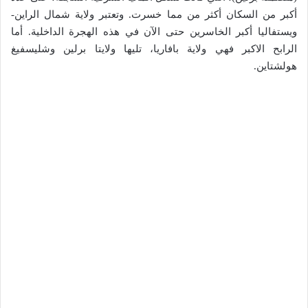
أكبر من السكان أكثر من مما خسرت. وتعتبر ولاية شمال الراين-
ويستفاليا أكبر الخاسرين حتى الآن في هذه الهجرة الداخلية. أما
الرابح الاكبر فهي ولاية بافاريا، تليها ولايتا برلين وشليسفيغ
هولشتاين.