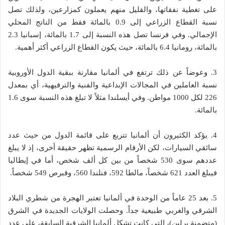
على تغطية نفقاتها، والقليل منهم يعملون كمزارعين، ولذلك تصل
نسبة القطاع الزراعي إلى 0.9 بالمائة فقط من الناتج المحلي
الإجمالي. وفي فرنسا تصل هذه النسبة إلى 1.7 بالمائة، إسبانيا 2.3
بالمائة، رومانيا 6.4 بالمائة، حيث يكون القطاع الزراعي أكثر أهمية.
3. وعوضاً عن ذلك ترتفع في ألمانيا مقارنة ببقية الدول الأوروبية
نسبة العاملين في المجالات الإبداعية والفنية والترفيهية، أي بمعدل
226 لكل 1000 مواطن. وفي أيسلندا مثلاً لا تبلغ هذه النسبة سوى 1.6
بالمائة.
4. يؤكد الكثيرون أن ألمانيا تتربع على قائمة الدول من حيث عدد
سائقي السيارات، لكن الأرقام الرسمية تظهر حقيقة أخرى، إذ لا يبلغ
عددهم سوى 530 شخصاً من بين كل ألف شخص، أما في إيطاليا
فيبلغ العدد 621 شخصاً، مالطا 592، فنلندا 560، وقبرص 549 شخصاً.
5. بعد 25 عاماً من الوحدة في ألمانيا تعتبر الهجرة من شطري البلاد
الشرقي والغربي طبيعية جداً. وحصلت الولايات الجديدة في الشرق
(متضمنة برلين)، التي كانت تشكل ألمانيا الشرقية السابقة، على عدد