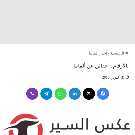
الرئيسية
/
اخبار المانيا
بالأرقام .. حقائق عن ألمانيا
31 أكتوبر، 2015
فيسبوك
‫X
لينكدإن
واتساب
تيلقرام
ڤايبر