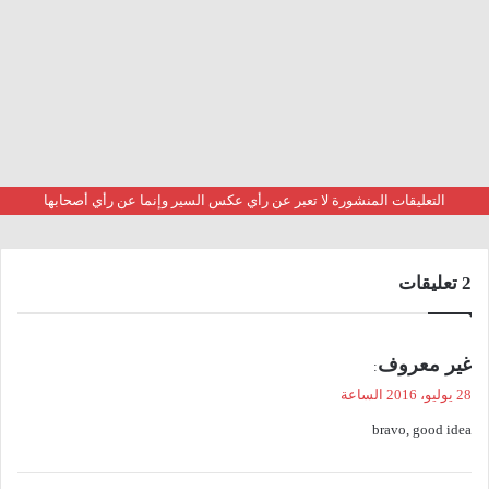
التعليقات المنشورة لا تعبر عن رأي عكس السير وإنما عن رأي أصحابها
‫2 تعليقات
ي
غير معروف
:
ق
28 يوليو، 2016 الساعة
و
bravo, good idea
ل