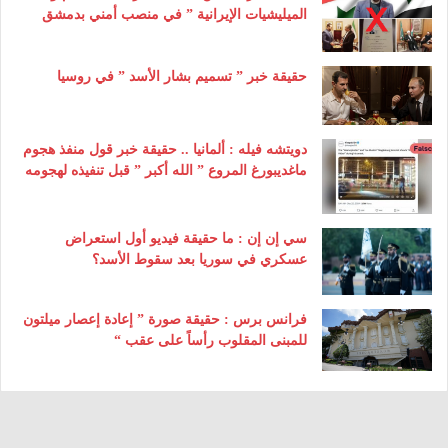
الميليشيات الإيرانية ” في منصب أمني بدمشق
حقيقة خبر ” تسميم بشار الأسد ” في روسيا
دويتشه فيله : ألمانيا .. حقيقة خبر قول منفذ هجوم
ماغديبورغ المروع ” الله أكبر ” قبل تنفيذه لهجومه
سي إن إن : ما حقيقة فيديو أول استعراض
عسكري في سوريا بعد سقوط الأسد؟
فرانس برس : حقيقة صورة ” إعادة إعصار ميلتون
للمبنى المقلوب رأساً على عقب “