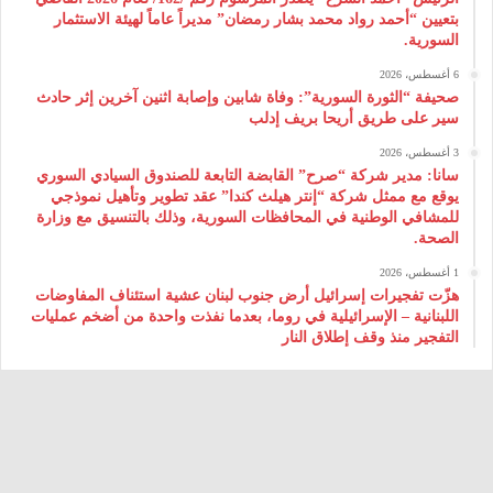
بتعيين “أحمد رواد محمد بشار رمضان” مديراً عاماً لهيئة ‌الاستثمار
السورية.
6 أغسطس، 2026
صحيفة “الثورة السورية”: وفاة شابين وإصابة اثنين آخرين إثر حادث
سير على طريق أريحا بريف إدلب
3 أغسطس، 2026
سانا: مدير شركة “صرح” القابضة التابعة للصندوق السيادي السوري
يوقع مع ممثل شركة “إنتر هيلث كندا” عقد تطوير وتأهيل نموذجي
للمشافي الوطنية في المحافظات السورية، وذلك بالتنسيق مع وزارة
الصحة.
1 أغسطس، 2026
هزّت تفجيرات إسرائيل أرض جنوب لبنان عشية استئناف المفاوضات
اللبنانية – الإسرائيلية في روما، بعدما نفذت واحدة من أضخم عمليات
التفجير منذ وقف إطلاق النار