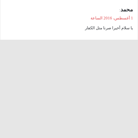
ي
محمد
:
ق
1 أغسطس، 2016 الساعة
و
يا سلام أخيرا صرنا متل الكفار
ل