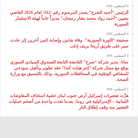
6 أغسطس، 2026
الرئيس “أحمد الشرع” يصدر المرسوم رقم /162/ لعام 2026 ‌القاضي
بتعيين “أحمد رواد محمد بشار رمضان” مديراً عاماً لهيئة ‌الاستثمار
السورية.
6 أغسطس، 2026
صحيفة “الثورة السورية”: وفاة شابين وإصابة اثنين آخرين إثر حادث
سير على طريق أريحا بريف إدلب
3 أغسطس، 2026
سانا: مدير شركة “صرح” القابضة التابعة للصندوق السيادي السوري
يوقع مع ممثل شركة “إنتر هيلث كندا” عقد تطوير وتأهيل نموذجي
للمشافي الوطنية في المحافظات السورية، وذلك بالتنسيق مع وزارة
الصحة.
1 أغسطس، 2026
هزّت تفجيرات إسرائيل أرض جنوب لبنان عشية استئناف المفاوضات
اللبنانية – الإسرائيلية في روما، بعدما نفذت واحدة من أضخم عمليات
التفجير منذ وقف إطلاق النار