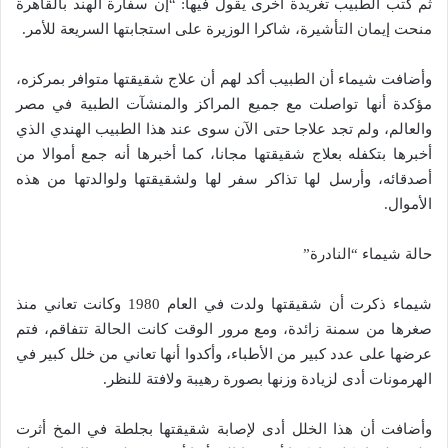
ثم كتب الطبيب تغريدة أخرى يقول فيها: “إن سفارة الهند بالقاهرة
منحت إيمان التأشيرة، شاكرا الوزيرة على استجابتها السريعة للأمر.
وأضافت شيماء أن الطبيب أكد لهم أن علاج شقيقتها متوافر بمركزه،
مؤكدة أنها تواصلت مع جميع المراكز والمنشآت الطبية في مصر
والعالم، ولم تجد علاجا حتى الآن سوى عند هذا الطبيب الهندي الذي
أخبرها بتكفله بعلاج شقيقتها مجانا، كما أخبرها أنه جمع أموالا من
أصدقائه، وأرسل لها تذاكر سفر لها ولشقيقتها ولوالدتها من هذه
الأموال.
حالة شيماء “النادرة”
شيماء ذكرت أن شقيقتها ولدت في العام 1980 وكانت تعاني منذ
صغرها من سمنة زائدة، ومع مرور الوقت كانت الحالة تتفاقم، فتم
عرضها على عدد كبير من الأطباء، وأكدوا أنها تعاني من خلل كبير في
الهرمونات أدى لزيادة وزنها بصورة رهيبة ولافتة للنظر.
وأضافت أن هذا الخلل أدى لإصابة شقيقتها بجلطة في المخ أثرت