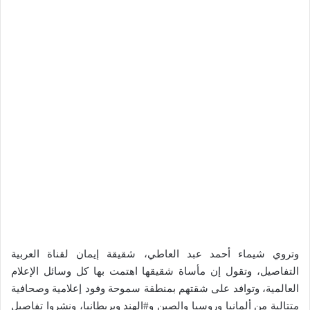
وتروي شيماء أحمد عبد العاطي، شقيقة إيمان لقناة العربية
التفاصيل، وتقول إن مأساة شقيقها اهتمت بها كل وسائل الإعلام
العالمية، وتوافد على شقتهم بمنطقة سموحة وفود إعلامية وصحافية
متتالية من ألمانيا وروسيا والصين و#الهند وبريطانيا، ونشروا تفاصيل