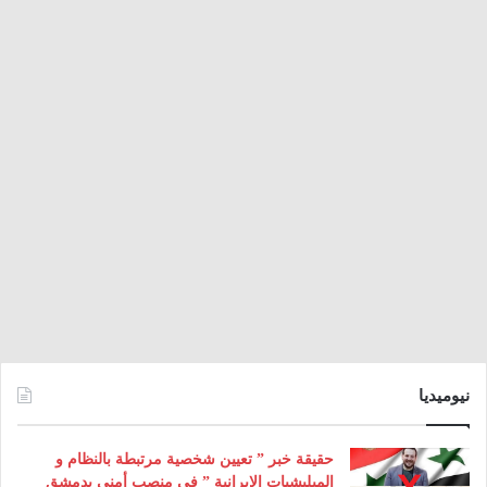
نيوميديا
حقيقة خبر ” تعيين شخصية مرتبطة بالنظام و
الميليشيات الإيرانية ” في منصب أمني بدمشق