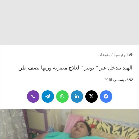
الرئيسية
/
منوعات
الهند تتدخل عبر ” تويتر ” لعلاج مصرية وزنها نصف طن
8 ديسمبر، 2016
فيسبوك
‫X
لينكدإن
واتساب
تيلقرام
ڤايبر