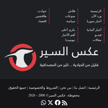
الرئيسية
فلاش
حوادث
ورد الآن
منوعات
طافشين
أخبار سوريا
سياسة
اقتصاد
أخبار ألمانيا
بكرى أحلى
فيديو
أهم الأخبار
مقالات
نيوميديا
الرئيسية
|
اتصل بنا
|
من نحن
|
الشروط والخصوصية
| جميع الحقوق
محفوظة، عكس السير© 2006 - 2026