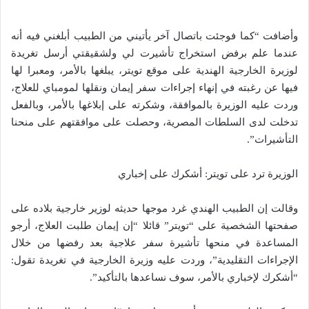
وأضافت “كما فوجئت باتصال آخر يأتيني من الطبيب أبلغني فيه أنه
عندما علم برفض استخراج تأشيرت لي ولشقيقتي أرسل تغريدة
لوزيرة الخارجية الهندية على موقع تويتر، يبلغها بالأمر، ومعبرا لها
فيها عن رغبته في إنهاء إجراءات سفر إيمان ونقلها لمومباي للعلاج،
وردت عليه الوزيرة بالموافقة، وشكرته على إبلاغها بالأمر، وبالفعل
تدخلت لدى السلطات المصرية، وحصلت على موافقتهم على منحنا
التأشيرات”.
الوزيرة ترد على تويتر: أشكرك على إخباري
وقالت إن الطبيب الهندي غرد موجها حديثه لوزير خارجية بلاده على
صفحتها الشخصية على “تويتر” قائلا “إن إيمان طلبت العلاج، أرجو
المساعدة في منحها تأشيرة سفر علاجية بعد رفضها من خلال
الإجراءات التقليدية”، وردت عليه وزيرة الخارجية في تغريدة تقول:
“أشكرك لإخباري بالأمر، سوف نساعدها بالتأكيد”.