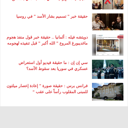
حقيقة خبر ” تسميم بشار الأسد ” في روسيا
دويتشه فيله : ألمانيا .. حقيقة خبر قول منفذ هجوم
ماغديبورغ المروع ” الله أكبر ” قبل تنفيذه لهجومه
سي إن إن : ما حقيقة فيديو أول استعراض
عسكري في سوريا بعد سقوط الأسد؟
فرانس برس : حقيقة صورة ” إعادة إعصار ميلتون
للمبنى المقلوب رأساً على عقب “