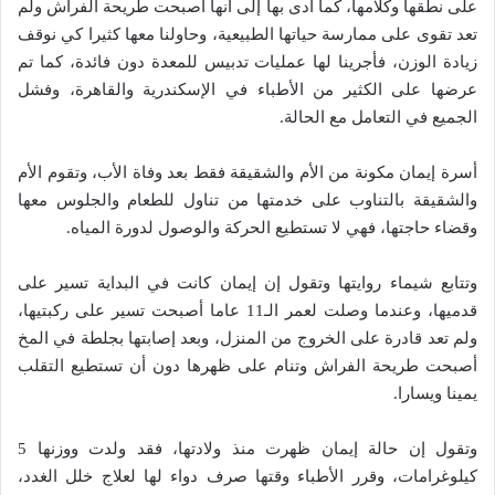
على نطقها وكلامها، كما أدى بها إلى أنها أصبحت طريحة الفراش ولم
تعد تقوى على ممارسة حياتها الطبيعية، وحاولنا معها كثيرا كي نوقف
زيادة الوزن، فأجرينا لها عمليات تدبيس للمعدة دون فائدة، كما تم
عرضها على الكثير من الأطباء في الإسكندرية والقاهرة، وفشل
الجميع في التعامل مع الحالة.
أسرة إيمان مكونة من الأم والشقيقة فقط بعد وفاة الأب، وتقوم الأم
والشقيقة بالتناوب على خدمتها من تناول للطعام والجلوس معها
وقضاء حاجتها، فهي لا تستطيع الحركة والوصول لدورة المياه.
وتتابع شيماء روايتها وتقول إن إيمان كانت في البداية تسير على
قدميها، وعندما وصلت لعمر الـ11 عاما أصبحت تسير على ركبتيها،
ولم تعد قادرة على الخروج من المنزل، وبعد إصابتها بجلطة في المخ
أصبحت طريحة الفراش وتنام على ظهرها دون أن تستطيع التقلب
يمينا ويسارا.
وتقول إن حالة إيمان ظهرت منذ ولادتها، فقد ولدت ووزنها 5
كيلوغرامات، وقرر الأطباء وقتها صرف دواء لها لعلاج خلل الغدد،