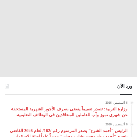
ورد الآن
6 أغسطس، 2026
وزارة التربية: تصدر تعميماً يقضي بصرف الأجور الشهرية المستحقة
عن شهري تموز وآب للعاملين المتعاقدين في الوظائف التعليمية.
6 أغسطس، 2026
الرئيس “أحمد الشرع” يصدر المرسوم رقم /162/ لعام 2026 ‌القاضي
بتعيين “أحمد رواد محمد بشار رمضان” مديراً عاماً لهيئة ‌الاستثمار