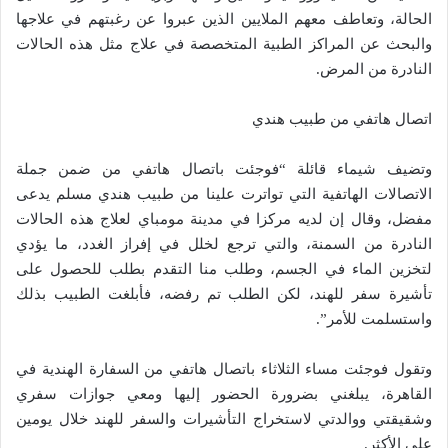
الحالة، وتعاطف معهم الملايين الذين عبروا عن رغبتهم في علاجها
والبحث عن المراكز الطبية المتخصصة في علاج مثل هذه الحالات
النادرة من المرض.
اتصال هاتفي من طبيب هندي
وتضيف شيماء قائلة “فوجئت باتصال هاتفي من ضمن جملة
الاتصالات الهاتفية التي تواترت علينا من طبيب هندي مسلم يدعى
مفضل، وقال إن لديه مركزا في مدينة مومباي لعلاج هذه الحالات
النادرة من السمنة، والتي ترجع لخلل في إفراز الغدد، ما يؤدي
لتخزين الماء في الجسم، وطلب منا التقدم بطلب للحصول على
تأشيرة سفر للهند، لكن الطلب تم رفضه، فأبلغت الطبيب بذلك
واستسلمت للأمر”.
وتقول فوجئت مساء الثلاثاء باتصال هاتفي من السفارة الهندية في
القاهرة، يبلغني بضرورة الحضور إليها ومعي جوازات سفري
وشقيقتي ووالدتي لاستخراج التأشيرات والسفر للهند خلال يومين
على الأكثر.