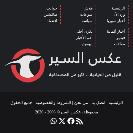
الرئيسية
فلاش
حوادث
ورد الآن
منوعات
طافشين
أخبار سوريا
سياسة
اقتصاد
أخبار ألمانيا
بكرى أحلى
فيديو
أهم الأخبار
مقالات
نيوميديا
الرئيسية
|
اتصل بنا
|
من نحن
|
الشروط والخصوصية
| جميع الحقوق
محفوظة، عكس السير© 2006 - 2026