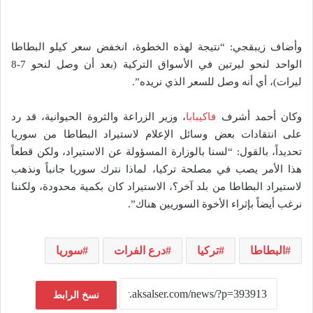
وأضاف زيبقجي: “نتيجة لهذه الخطوة، انخفض سعر كيلو البطاطا
الواحد لنحو ليرتين في الأسواق التركية (بعد أن وصل لنحو 7-8
ليرات)، أي أنه وصل للسعر الذي نريده”.
وكان أحمد أشرف
فاكيبابا
، وزير الزراعة والثروة الحيوانية، قد رد
على انتقادات بعض وسائل الإعلام لاستيراد البطاطا من سوريا
تحديداً، بالقول: “لسنا بالوزارة المسؤولة عن الاستيراد، ولكن قطعاً
هذا الأمر يصب في مصلحة تركيا، لماذا نترك سوريا جانباً ونذهب
لاستيراد البطاطا من بلد آخر؟، الاستيراد كان بكمية محدودة، ولكننا
نرغب أيضاً بإثراء الأخوة السوريين هناك”.
البطاطا
تركيا
درع الفرات
سوريا
نسخ الرابط