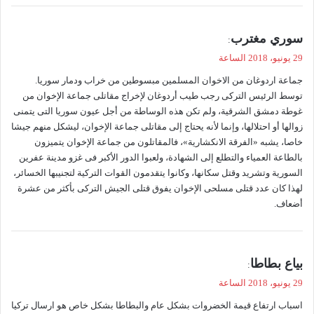
ي
سوري مغترب
:
ق
29 يونيو، 2018 الساعة
و
جماعة اردوغان من الاخوان المسلمين مبسوطين من خراب ودمار سوريا.
ل
توسط الرئيس التركى رجب طيب أردوغان لإخراج مقاتلى جماعة الإخوان من
غوطة دمشق الشرقية، ولم تكن هذه الوساطة من أجل عيون سوريا التى يتمنى
زوالها أو احتلالها، وإنما لأنه يحتاج إلى مقاتلى جماعة الإخوان، ليشكل منهم جيشا
خاصا، يشبه «الفرقة الانكشارية»، فالمقاتلون من جماعة الإخوان يتميزون
بالطاعة العمياء والتطلع إلى الشهادة، ولعبوا الدور الأكبر فى غزو مدينة عفرين
السورية وتشريد وقتل سكانها، وكانوا يتقدمون القوات التركية لتجنيبها الخسائر،
لهذا كان عدد قتلى مسلحى الإخوان يفوق قتلى الجيش التركى بأكثر من عشرة
أضعاف.
ي
بياع بطاطا
:
ق
29 يونيو، 2018 الساعة
و
اسباب ارتفاع قيمة الخضروات بشكل عام والبطاطا بشكل خاص هو ارسال تركيا
ل