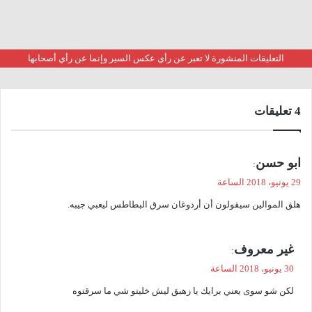
التعليقات المنشورة لا تعبر عن رأي عكس السير وإنما عن رأي أصحابها
‫4 تعليقات
ي
ابو حسن
:
ق
29 يونيو، 2018 الساعة
و
هلق الموالين سيقولون أن أردوغان سرق البطاطس ليعبي جيبه.
ل
ي
غير معروف
:
ق
30 يونيو، 2018 الساعة
و
لكن شو سوى يعني برايك يا زهبق ليش خليتو شي ما سرقتوه
ل