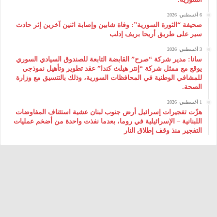
6 أغسطس، 2026
صحيفة “الثورة السورية”: وفاة شابين وإصابة اثنين آخرين إثر حادث
سير على طريق أريحا بريف إدلب
3 أغسطس، 2026
سانا: مدير شركة “صرح” القابضة التابعة للصندوق السيادي السوري
يوقع مع ممثل شركة “إنتر هيلث كندا” عقد تطوير وتأهيل نموذجي
للمشافي الوطنية في المحافظات السورية، وذلك بالتنسيق مع وزارة
الصحة.
1 أغسطس، 2026
هزّت تفجيرات إسرائيل أرض جنوب لبنان عشية استئناف المفاوضات
اللبنانية – الإسرائيلية في روما، بعدما نفذت واحدة من أضخم عمليات
التفجير منذ وقف إطلاق النار