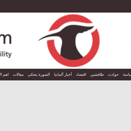
اسة
حوادث
طافشين
اقتصاد
أخبار ألمانيا
الصورة بتحكي
مقالات
اهم ال