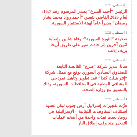
6 أغسطس، 2026
الرئيس “أحمد الشرع” يصدر المرسوم رقم /162/
لعام 2026 ‌القاضي بتعيين “أحمد رواد محمد بشار
رمضان” مديراً عاماً لهيئة ‌الاستثمار السورية.
6 أغسطس، 2026
صحيفة “الثورة السورية”: وفاة شابين وإصابة
اثنين آخرين إثر حادث سير على طريق أريحا
بريف إدلب
3 أغسطس، 2026
سانا: مدير شركة “صرح” القابضة التابعة
للصندوق السيادي السوري يوقع مع ممثل شركة
“إنتر هيلث كندا” عقد تطوير وتأهيل نموذجي
للمشافي الوطنية في المحافظات السورية، وذلك
بالتنسيق مع وزارة الصحة.
1 أغسطس، 2026
هزّت تفجيرات إسرائيل أرض جنوب لبنان عشية
استئناف المفاوضات اللبنانية – الإسرائيلية في
روما، بعدما نفذت واحدة من أضخم عمليات
التفجير منذ وقف إطلاق النار