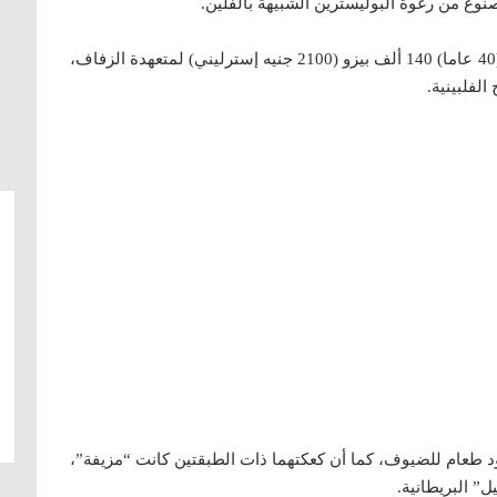
ع من رغوة البوليسترين الشبيهة بالفلين.
ودفعت شاين تامايو (26 عاما) وشريكها جون تشون (40 عاما) 140 ألف بيزو (2100 جنيه إسترليني) لمتعهدة الزفاف،
الفلبينية.
 طعام للضيوف، كما أن كعكتهما ذات الطبقتين كانت “مزيفة”،
” البريطانية.