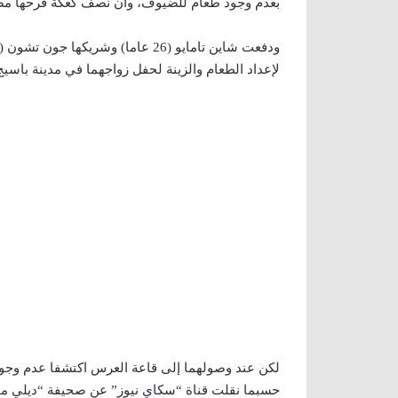
بعدم وجود طعام للضيوف، وأن نصف كعكة فرحها مصنو
لإعداد الطعام والزينة لحفل زواجهما في مدينة باسيج 
لكن عند وصولهما إلى قاعة العرس اكتشفا عدم وجود
حسبما نقلت قناة “سكاي نيوز” عن صحيفة “ديلي ميل