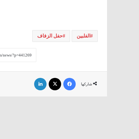
الفلبين
حفل الزفاف
فيسبوك
‫X
لينكدإن
شاركها