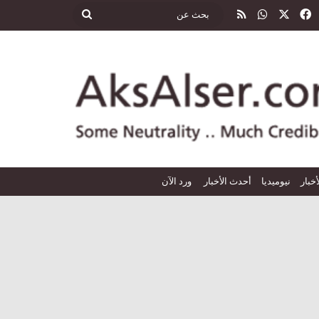
‫X
فيسبوك
واتساب
ملخص الموقع RSS
بحث
عن
أخبار
نيوميديا
أحدث الأخبار
ورد الآن