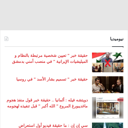
نيوميديا
حقيقة خبر ” تعيين شخصية مرتبطة بالنظام و
الميليشيات الإيرانية ” في منصب أمني بدمشق
حقيقة خبر ” تسميم بشار الأسد ” في روسيا
دويتشه فيله : ألمانيا .. حقيقة خبر قول منفذ هجوم
ماغديبورغ المروع ” الله أكبر ” قبل تنفيذه لهجومه
سي إن إن : ما حقيقة فيديو أول استعراض