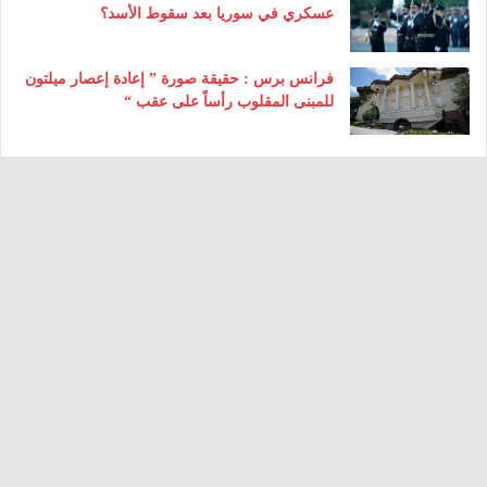
عسكري في سوريا بعد سقوط الأسد؟
فرانس برس : حقيقة صورة ” إعادة إعصار ميلتون
للمبنى المقلوب رأساً على عقب “