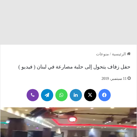
الرئيسية
/
منوعات
حفل زفاف يتحول إلى حلبة مصارعة في لبنان ( فيديو )
11 سبتمبر، 2019
فيسبوك
‫X
لينكدإن
واتساب
تيلقرام
ڤايبر