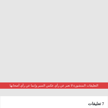
التعليقات المنشورة لا تعبر عن رأي عكس السير وإنما عن رأي أصحابها
‫7 تعليقات