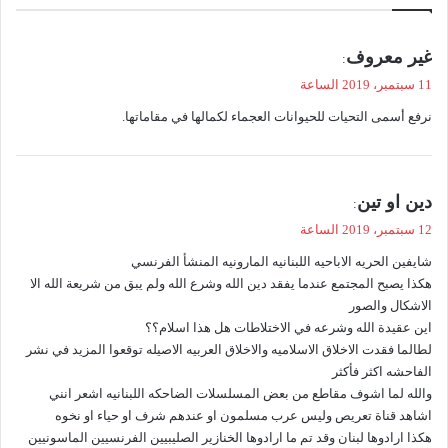
ي
غير معروف
:
ق
11 سبتمبر، 2019 الساعة
و
نرفع أسمى التحيات للحيوانات العجماء لكمالها في مقاماتها.
ل
ي
دين او تين
:
ق
12 سبتمبر، 2019 الساعة
و
شايفين الحريه الاباحيه اللبنانيه المارونيه المنشأ الفرنسي
ل
هكذا يصبح المجتمع عندما يفقد دين الله وشرع الله ولم يبق من شريعة الله الا
الاشكال والصور
اين عقيدة الله وشرعه في الاختلاطات هل هذا اسلام؟؟
لطالما فقدت الاخلاق الاسلاميه والاخلاق العربيه الاصيله توقعوا المزيد في نشر
الفاحشه اكثر فأكثر
والله لما اشوف مقاطع من بعض المسلسلات الضاحكه اللبنانيه اشعر انني
اشاهد قناة تعريص وليس عرب مسلمون او عندهم شرف او حياء او نخوه
هكذا ارادوها لبنان وقد تم ما ارادوها الخنازير الصليبيين الفرنسيين الماسونيين