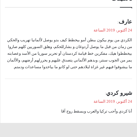
ي
عارف
:
ق
24 أكتوبر، 2019 الساعة
و
الكردي من يوم بيكون ببطن أمو بيخطط كيف بدو يوصل لألمانيا تهريب والحكي
ل
من زمان من قبل ما يوصل أردوغان و بشارللحكم، وهلق السوريين كلهم صاروا
بيخططوا هيك، مفكرين خط قيامة كردستان أو تحرير سوريا من الأسد وعصابته
يمر من الجوب سنتر، وبدهم الألماني يتصدق عليهم و يحررلهم أرضهم، والألمان
ما بيشوفوا فيهم غير غزاة لبلادهم حتى لو كانو ما بياخدوا مساعدات ودمتم.
ي
شيرو كردي
:
ق
24 أكتوبر، 2019 الساعة
و
أنا كردي وأحب تركيا والعرب ويسقط روج آڤا
ل