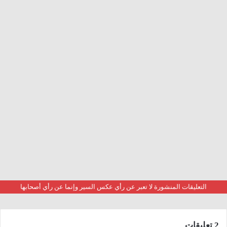
التعليقات المنشورة لا تعبر عن رأي عكس السير وإنما عن رأي أصحابها
‫2 تعليقات