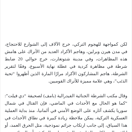
لكن كمواجهة للهجوم التركي، خرج الآلاف إلى الشوارع للاحتجاج،
في مدن هيرن وبرلين، وهاجم الأكراد العديد من الأتراك على هامش
هذه المظاهرات، وفي مدينة شتوتغارت، خرج حوالي 20 ضابط
شرطة في مظاهرة كردية في عطلة نهاية الأسبوع، وفقًا لتقرير
الشرطة، هاجم المشاركون الأكراد مرارًا المارة الذين أظهروا “تحية
الذئب”، وهي علامة مميزة للأتراك القوميين.
وقال مكتب الشرطة الجنائية الفيدرالية (بامف) لصحيفة “دي فيلت”:
“كما هو الحال مع الأحداث في الماضي، فإن القتال في شمال
سوريا يكشف آثاره على الوضع الأمني ​​في ألمانيا، منذ بداية العملية
العسكرية التركية، يمكن ملاحظة زيادة كبيرة في نطاق الأحداث في
هذا السياق، إلى جانب ارتكاب جرائم نموذجية، مثل الحرق العمد، أو