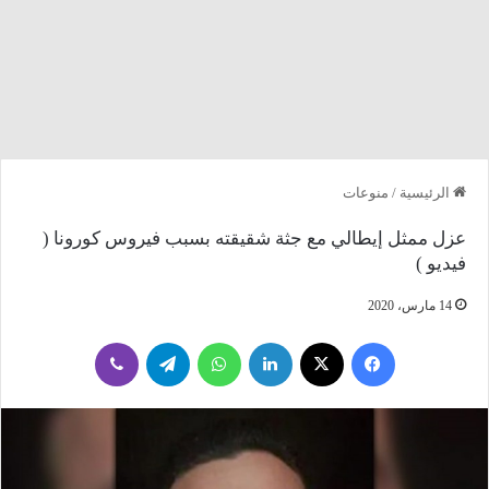
الرئيسية
/
منوعات
عزل ممثل إيطالي مع جثة شقيقته بسبب فيروس كورونا (
فيديو )
14 مارس، 2020
فيسبوك
‫X
لينكدإن
واتساب
تيلقرام
ڤايبر