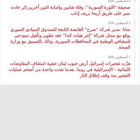
6 أغسطس، 2026
صحيفة “الثورة السورية”: وفاة شابين وإصابة اثنين آخرين إثر حادث
سير على طريق أريحا بريف إدلب
3 أغسطس، 2026
سانا: مدير شركة “صرح” القابضة التابعة للصندوق السيادي السوري
يوقع مع ممثل شركة “إنتر هيلث كندا” عقد تطوير وتأهيل نموذجي
للمشافي الوطنية في المحافظات السورية، وذلك بالتنسيق مع وزارة
الصحة.
1 أغسطس، 2026
هزّت تفجيرات إسرائيل أرض جنوب لبنان عشية استئناف المفاوضات
اللبنانية – الإسرائيلية في روما، بعدما نفذت واحدة من أضخم عمليات
التفجير منذ وقف إطلاق النار