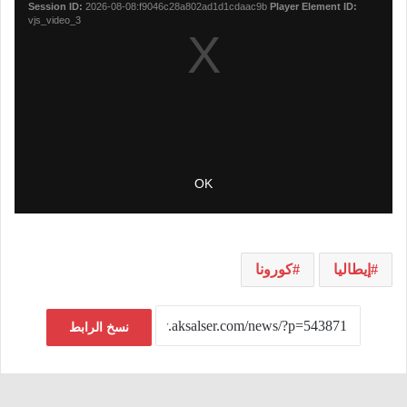
إيطاليا
كورونا
نسخ الرابط