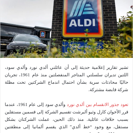
تشير تقارير إعلامية حديثة إلى أن عائلتي ألدي نورد وألدي سود،
اللتين تديران سلسلتي المتاجر المنفصلتين منذ عام 1961، تجريان
حاليًا محادثات سرية بشأن احتمال اندماج الشركتين تحت مظلة
شركة قابضة مشتركة.
تعود جذور الانقسام بين ألدي نورد
وألدي سود إلى عام 1961، عندما
قرر الأخوان كارل وثيو ألبرشت تقسيم الشركة إلى قسمين مستقلين
بسبب خلافات عائلية. منذ ذلك الحين، عملت الشركتان بشكل
مستقل، مع وجود “خط ألدي” الذي يقسم ألمانيا إلى منطقتين