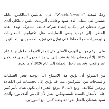
وفقًا لمجلة “Wirtschaftswoche”، فإن العائلتين المالكتين، عائلة
هيستر التي تمتلك ألدي سود وعائلتي ألبرشت اللتين تمتلكان ألدي
نورد، تبحثان في إمكانية إنشاء شركة قابضة مشتركة. تهدف هذه
الخطوة إلى توحيد بعض العمليات، مثل تكنولوجيا المعلومات
والبرمجيات، مع الحفاظ على توازن في توزيع الحصص بين العائلتين.
على الرغم من أن الهدف الأصلي كان إتمام الاندماج بحلول نهاية عام
2025، إلا أن مصادر داخلية تشير إلى أن هذا الجدول الزمني قد يكون
غير واقعي، وقد يتم تأجيل العملية إلى عام 2026 أو ما بعده.
من المتوقع أن يؤدي هذا الاندماج إلى توحيد بعض العمليات
والمنتجات بين الشركتين، مما قد يؤدي إلى تحسينات في الكفاءة
وتوفير التكاليف. ومع ذلك، لا يتوقع الخبراء أن يكون هناك تأثير كبير
على الأسعار بالنسبة للمستهلكين، نظرًا لأن كل من ألدي نورد وألدي
سود يتمتعان بالفعل بقوة تفاوضية كبيرة مع الموردين.