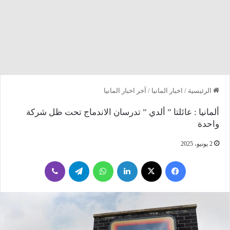
الرئيسية
/
اخبار المانيا
/
آخر اخبار المانيا
ألمانيا : عائلتا ” ألدي ” تدرسان الاندماج تحت ظل شركة
واحدة
2 يونيو، 2025
فيسبوك
‫X
لينكدإن
واتساب
تيلقرام
ڤايبر