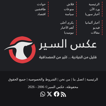
الرئيسية
فلاش
حوادث
ورد الآن
منوعات
طافشين
أخبار سوريا
سياسة
اقتصاد
أخبار ألمانيا
بكرى أحلى
فيديو
أهم الأخبار
مقالات
نيوميديا
الرئيسية
|
اتصل بنا
|
من نحن
|
الشروط والخصوصية
| جميع الحقوق
محفوظة، عكس السير© 2006 - 2026