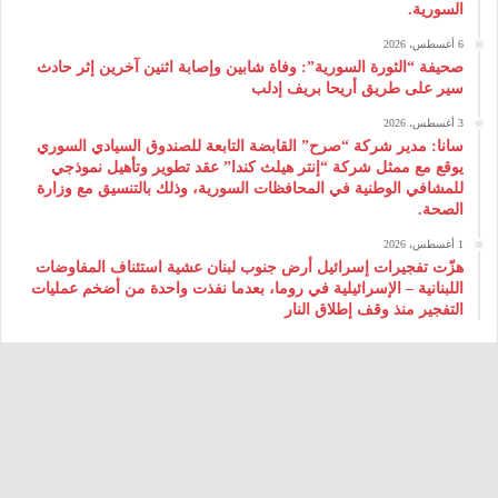
السورية.
6 أغسطس، 2026
صحيفة “الثورة السورية”: وفاة شابين وإصابة اثنين آخرين إثر حادث
سير على طريق أريحا بريف إدلب
3 أغسطس، 2026
سانا: مدير شركة “صرح” القابضة التابعة للصندوق السيادي السوري
يوقع مع ممثل شركة “إنتر هيلث كندا” عقد تطوير وتأهيل نموذجي
للمشافي الوطنية في المحافظات السورية، وذلك بالتنسيق مع وزارة
الصحة.
1 أغسطس، 2026
هزّت تفجيرات إسرائيل أرض جنوب لبنان عشية استئناف المفاوضات
اللبنانية – الإسرائيلية في روما، بعدما نفذت واحدة من أضخم عمليات
التفجير منذ وقف إطلاق النار