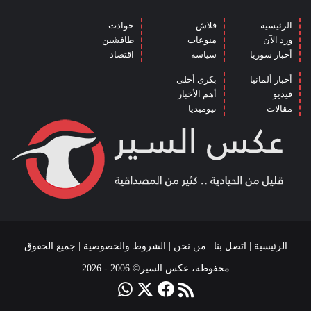
الرئيسية
فلاش
حوادث
ورد الآن
منوعات
طافشين
أخبار سوريا
سياسة
اقتصاد
أخبار ألمانيا
بكرى أحلى
فيديو
أهم الأخبار
مقالات
نيوميديا
الرئيسية
|
اتصل بنا
|
من نحن
|
الشروط والخصوصية
| جميع الحقوق
محفوظة، عكس السير© 2006 - 2026