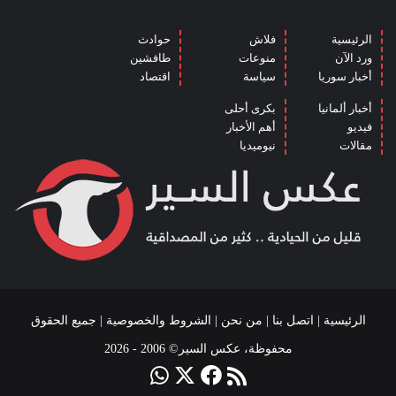
الرئيسية
فلاش
حوادث
ورد الآن
منوعات
طافشين
أخبار سوريا
سياسة
اقتصاد
أخبار ألمانيا
بكرى أحلى
فيديو
أهم الأخبار
مقالات
نيوميديا
الرئيسية
|
اتصل بنا
|
من نحن
|
الشروط والخصوصية
| جميع الحقوق
محفوظة، عكس السير© 2006 - 2026