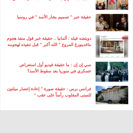
حقيقة خبر ” تسميم بشار الأسد ” في روسيا
دويتشه فيله : ألمانيا .. حقيقة خبر قول منفذ هجوم
ماغديبورغ المروع ” الله أكبر ” قبل تنفيذه لهجومه
سي إن إن : ما حقيقة فيديو أول استعراض
عسكري في سوريا بعد سقوط الأسد؟
فرانس برس : حقيقة صورة ” إعادة إعصار ميلتون
للمبنى المقلوب رأساً على عقب “