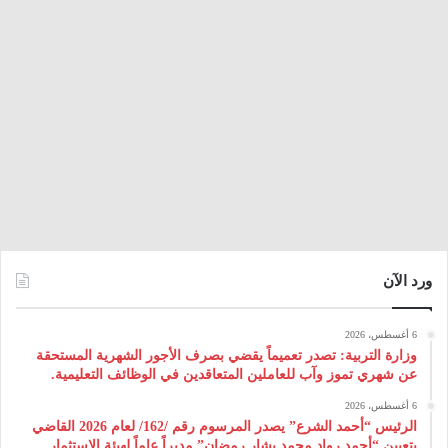
ورد الآن
6 أغسطس، 2026
وزارة التربية: تصدر تعميماً يقضي بصرف الأجور الشهرية المستحقة
عن شهري تموز وآب للعاملين المتعاقدين في الوظائف التعليمية.
6 أغسطس، 2026
الرئيس “أحمد الشرع” يصدر المرسوم رقم /162/ لعام 2026 ‌القاضي
بتعيين “أحمد رواد محمد بشار رمضان” مديراً عاماً لهيئة ‌الاستثمار