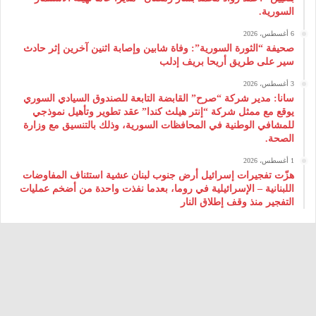
السورية.
6 أغسطس، 2026
صحيفة “الثورة السورية”: وفاة شابين وإصابة اثنين آخرين إثر حادث
سير على طريق أريحا بريف إدلب
3 أغسطس، 2026
سانا: مدير شركة “صرح” القابضة التابعة للصندوق السيادي السوري
يوقع مع ممثل شركة “إنتر هيلث كندا” عقد تطوير وتأهيل نموذجي
للمشافي الوطنية في المحافظات السورية، وذلك بالتنسيق مع وزارة
الصحة.
1 أغسطس، 2026
هزّت تفجيرات إسرائيل أرض جنوب لبنان عشية استئناف المفاوضات
اللبنانية – الإسرائيلية في روما، بعدما نفذت واحدة من أضخم عمليات
التفجير منذ وقف إطلاق النار