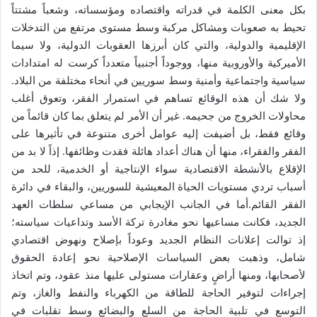
بكل معنى الكلمة في قدراته واقتصاده ومؤسساته، وشعباً مشتتاً
تحيط به صعوبات ومشاكل مركبة وسط مستوى مرتفع من التدخلات
الإقليمية والدولية، والتي كان أبرزها العقوبات الدولية، ولا سيما
الأميركية والأوروبية منها، ووجوداً أجنبياً متعدداً كرست له امتدادات
سياسية واجتماعية وأمنية وسط سوريين في أنحاء مختلفة من البلاد.
ولا شك أن هذه الوقائع تساهم في استمرار الفقر، وتعوق أغلب
محاولات الخروج من جحيمه. غير أن الأمر لم يتعلق بما كان قائماً من
وقائع فقط، بل أضيفت إليه عوامل أخرى متنوعة في تأثيرها على
الفقر والفقراء، منها أن هناك أعداد هائلة فقدت وظائفها. إذاً لا بد من
الإقلاع بالأنشطة الاقتصادية سواء الإنتاجية أو الخدمية، للحد من
أسباب تردي مستويات الحياة المعيشية للسوريين، والبقاء في دائرة
الفقر القائم.أما في الجانب الإيجابي من مساعي سلطات العهد
الجديد، فكانت مساعيها نحو مغادرة تركة الأسد وتداعيات سياسته؛
إذ توالت إعلانات النظام الجديد وعوداً بإصلاح ونهوض اقتصادي
شامل، وذهبت بعض السياسات الإصلاحية نحو إعادة الحقوق
لأصحابها، ومنها أراضٍ وعقارات مستولى عليها منذ عقود، وتم اتخاذ
إجراءات لتوفير الحاجة للطاقة من الكهرباء والنفط والغاز، وتم
التوسع في تلبية الحاجة من السلع والبضائع وسط تقلبات في