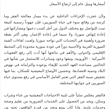
أسعارها وميل عام إلى ارتفاع الأسعار.
ولأن عجزت الإجراءات الداخلية عن بدء مسار معالجة الفقر وما
كرسه من وقائع سوء في حياة السوريين، فإن جهوداً رسمية كثيفة
تمت للتواصل مع مختلف الدول من أجل كسب دعمها ومشاركتها في
إعادة إنهاض سوريا، ولا سيما في إعادة الإعمار، وهي أكثر نقطة
ضرورة وأهمية في التحديات التي تواجه سوريا. ولعبت لقاءات القمة
السورية العربية والأجنبية دوراً في عودة سورية محدودة إلى المحيط
الإقليمي والدولي، والأهم في نتائجها أنها أدت إلى رفع العقوبات
الأميركية – الأوروبية، ومعها وعود ومبادرات للاستثمار من شأنها في
الحالتين مساعدة العهد الجديد للإيفاء بوعوده والتزاماته في نهوض
البلاد وتنمية اقتصادها، وتحسين الأوضاع المعيشية للسكان، بما فيها
تخفيض نسبة الفقر التي تعتبر العامل الأساسي في رفع مستوى حياة
السوريين في جوانبها المختلفة.
فالفقر ينعكس سلباً على تلبية الاحتياجات المعيشية من غذاء وشراب
وسكن، ويحد من الحصول على الخدمات الضرورية من تعليم وصحة
وخدمات بلدية، وإذا كان يمنع ويحد من قدرة الواقعين تحته من