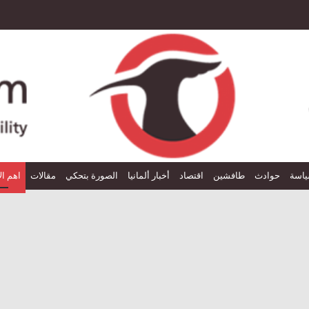
اسة
حوادث
طافشين
اقتصاد
أخبار ألمانيا
الصورة بتحكي
مقالات
اهم ال