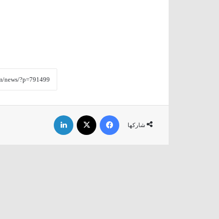
فيسبوك
‫X
لينكدإن
شاركها