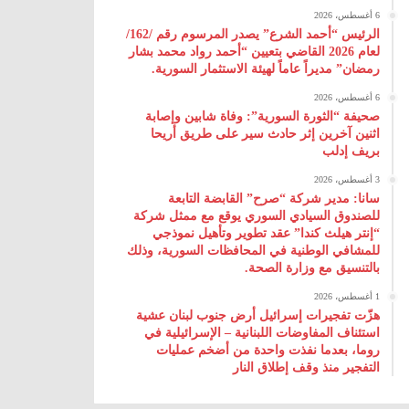
6 أغسطس، 2026
الرئيس “أحمد الشرع” يصدر المرسوم رقم /162/
لعام 2026 ‌القاضي بتعيين “أحمد رواد محمد بشار
رمضان” مديراً عاماً لهيئة ‌الاستثمار السورية.
6 أغسطس، 2026
صحيفة “الثورة السورية”: وفاة شابين وإصابة
اثنين آخرين إثر حادث سير على طريق أريحا
بريف إدلب
3 أغسطس، 2026
سانا: مدير شركة “صرح” القابضة التابعة
للصندوق السيادي السوري يوقع مع ممثل شركة
“إنتر هيلث كندا” عقد تطوير وتأهيل نموذجي
للمشافي الوطنية في المحافظات السورية، وذلك
بالتنسيق مع وزارة الصحة.
1 أغسطس، 2026
هزّت تفجيرات إسرائيل أرض جنوب لبنان عشية
استئناف المفاوضات اللبنانية – الإسرائيلية في
روما، بعدما نفذت واحدة من أضخم عمليات
التفجير منذ وقف إطلاق النار