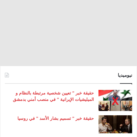
نيوميديا
حقيقة خبر ” تعيين شخصية مرتبطة بالنظام و
الميليشيات الإيرانية ” في منصب أمني بدمشق
حقيقة خبر ” تسميم بشار الأسد ” في روسيا