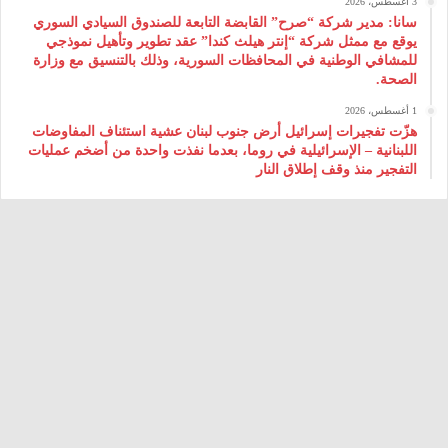
3 أغسطس، 2026
سانا: مدير شركة “صرح” القابضة التابعة للصندوق السيادي السوري
يوقع مع ممثل شركة “إنتر هيلث كندا” عقد تطوير وتأهيل نموذجي
للمشافي الوطنية في المحافظات السورية، وذلك بالتنسيق مع وزارة
الصحة.
1 أغسطس، 2026
هزّت تفجيرات إسرائيل أرض جنوب لبنان عشية استئناف المفاوضات
اللبنانية – الإسرائيلية في روما، بعدما نفذت واحدة من أضخم عمليات
التفجير منذ وقف إطلاق النار