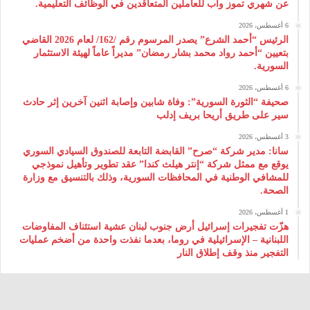
عن شهري تموز وآب للعاملين المتعاقدين في الوظائف التعليمية.
6 أغسطس، 2026
الرئيس “أحمد الشرع” يصدر المرسوم رقم /162/ لعام 2026 ‌القاضي
بتعيين “أحمد رواد محمد بشار رمضان” مديراً عاماً لهيئة ‌الاستثمار
السورية.
6 أغسطس، 2026
صحيفة “الثورة السورية”: وفاة شابين وإصابة اثنين آخرين إثر حادث
سير على طريق أريحا بريف إدلب
3 أغسطس، 2026
سانا: مدير شركة “صرح” القابضة التابعة للصندوق السيادي السوري
يوقع مع ممثل شركة “إنتر هيلث كندا” عقد تطوير وتأهيل نموذجي
للمشافي الوطنية في المحافظات السورية، وذلك بالتنسيق مع وزارة
الصحة.
1 أغسطس، 2026
هزّت تفجيرات إسرائيل أرض جنوب لبنان عشية استئناف المفاوضات
اللبنانية – الإسرائيلية في روما، بعدما نفذت واحدة من أضخم عمليات
التفجير منذ وقف إطلاق النار