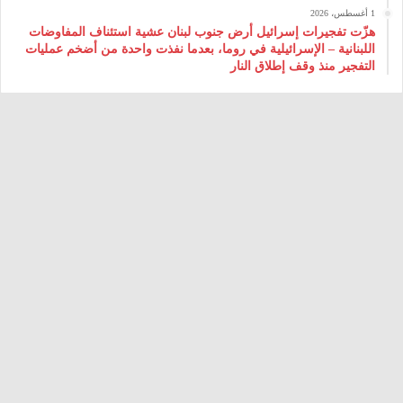
1 أغسطس، 2026
هزّت تفجيرات إسرائيل أرض جنوب لبنان عشية استئناف المفاوضات
اللبنانية – الإسرائيلية في روما، بعدما نفذت واحدة من أضخم عمليات
التفجير منذ وقف إطلاق النار