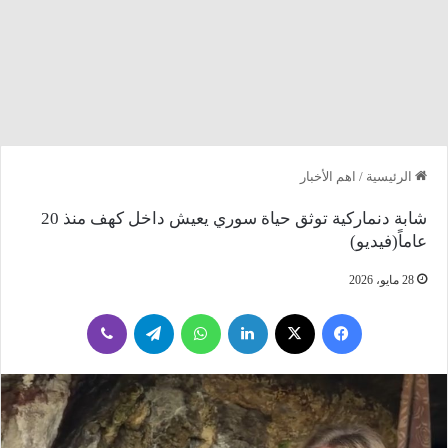
الرئيسية
/
اهم الأخبار
شابة دنماركية توثق حياة سوري يعيش داخل كهف منذ 20
عاماً(فيديو)
28 مايو، 2026
فيسبوك
‫X
لينكدإن
واتساب
تيلقرام
ڤايبر