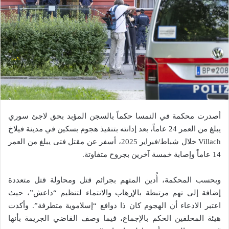
أصدرت محكمة في النمسا حكماً بالسجن المؤبد بحق لاجئ سوري
يبلغ من العمر 24 عاماً، بعد إدانته بتنفيذ هجوم بسكين في مدينة فيلاخ
Villach خلال شباط/فبراير 2025، أسفر عن مقتل فتى يبلغ من العمر
14 عاماً وإصابة خمسة آخرين بجروح متفاوتة.
وبحسب المحكمة، أُدين المتهم بجرائم قتل ومحاولة قتل متعددة
إضافة إلى تهم مرتبطة بالإرهاب والانتماء لتنظيم “داعش”، حيث
اعتبر الادعاء أن الهجوم كان ذا دوافع “إسلاموية متطرفة”. وأكدت
هيئة المحلفين الحكم بالإجماع، فيما وصف القاضي الجريمة بأنها