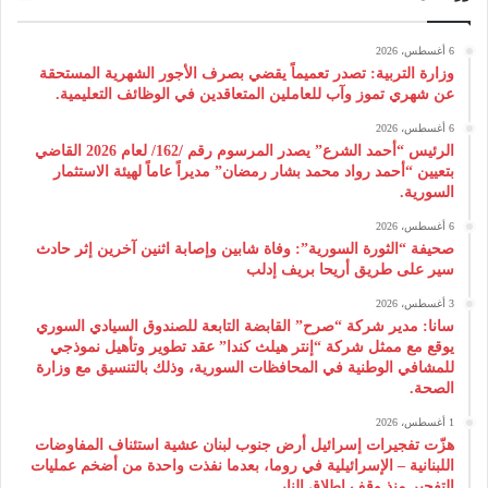
6 أغسطس، 2026
وزارة التربية: تصدر تعميماً يقضي بصرف الأجور الشهرية المستحقة
عن شهري تموز وآب للعاملين المتعاقدين في الوظائف التعليمية.
6 أغسطس، 2026
الرئيس “أحمد الشرع” يصدر المرسوم رقم /162/ لعام 2026 ‌القاضي
بتعيين “أحمد رواد محمد بشار رمضان” مديراً عاماً لهيئة ‌الاستثمار
السورية.
6 أغسطس، 2026
صحيفة “الثورة السورية”: وفاة شابين وإصابة اثنين آخرين إثر حادث
سير على طريق أريحا بريف إدلب
3 أغسطس، 2026
سانا: مدير شركة “صرح” القابضة التابعة للصندوق السيادي السوري
يوقع مع ممثل شركة “إنتر هيلث كندا” عقد تطوير وتأهيل نموذجي
للمشافي الوطنية في المحافظات السورية، وذلك بالتنسيق مع وزارة
الصحة.
1 أغسطس، 2026
هزّت تفجيرات إسرائيل أرض جنوب لبنان عشية استئناف المفاوضات
اللبنانية – الإسرائيلية في روما، بعدما نفذت واحدة من أضخم عمليات
التفجير منذ وقف إطلاق النار