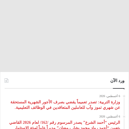
ورد الآن
6 أغسطس، 2026
وزارة التربية: تصدر تعميماً يقضي بصرف الأجور الشهرية المستحقة
عن شهري تموز وآب للعاملين المتعاقدين في الوظائف التعليمية.
6 أغسطس، 2026
الرئيس “أحمد الشرع” يصدر المرسوم رقم /162/ لعام 2026 ‌القاضي
بتعيين “أحمد رواد محمد بشار رمضان” مديراً عاماً لهيئة ‌الاستثمار