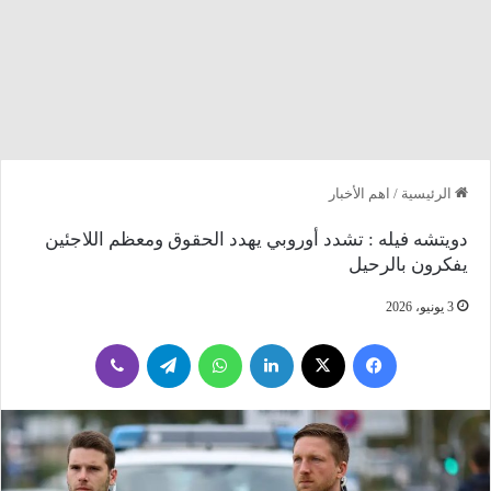
الرئيسية
/
اهم الأخبار
دويتشه فيله : تشدد أوروبي يهدد الحقوق ومعظم اللاجئين
يفكرون بالرحيل
3 يونيو، 2026
فيسبوك
‫X
لينكدإن
واتساب
تيلقرام
ڤايبر