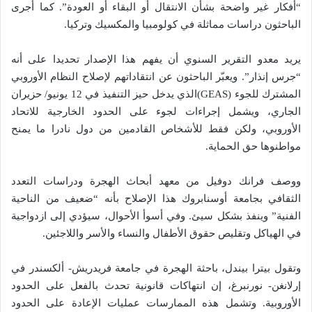
“أفكار غير واضحة بشأن الانتقال أو البقاء أو العودة”. كما أجرى
الباحثون دراسات مماثلة في كولومبيا والمكسيك وتركيا.
يريد معدو التقرير السنوي أن يفهم هذا الإصدار تحديدا على أنه
“جرس إنذار”. ويعبّر الباحثون عن انتقاداتهم لإصلاح النظام الأوروبي
المشترك للجوء (GEAS)الذي يدخل حيز التنفيذ في 12 يونيو/ حزيران
الجاري، ويشمل إجراءات لجوء على الحدود الخارجية للاتحاد
الأوروبي، ولكن فقط للأشخاص القادمين من دول نادرا ما يمنح
مواطنوها حق الحماية.
ووصف فرانك دوفيل من معهد أبحاث الهجرة ودراسات التعدد
الثقافي بجامعة أوسنابروك هذا الإصلاح بأنه “ضعيف من الناحية
الفنية” وينفذ بشكل سيئ. وفي أسوأ الأحوال، سيؤدي إلى ازدواجية
في الهياكل وتقليص حقوق الأطفال والنساء والأسر واللاجئين.
وتقول بيترا بيندل، باحثة الهجرة في جامعة فريدريش- ألكسندر في
إرلانغن- نورنبرغ، إن انتهاكات قانونية تحدث بالفعل على الحدود
الأوروبية. وتشمل هذه الممارسات عمليات الإعادة على الحدود