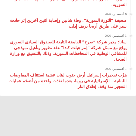
السورية.
6 أغسطس، 2026
صحيفة “الثورة السورية”: وفاة شابين وإصابة اثنين آخرين إثر حادث
سير على طريق أريحا بريف إدلب
3 أغسطس، 2026
سانا: مدير شركة “صرح” القابضة التابعة للصندوق السيادي السوري
يوقع مع ممثل شركة “إنتر هيلث كندا” عقد تطوير وتأهيل نموذجي
للمشافي الوطنية في المحافظات السورية، وذلك بالتنسيق مع وزارة
الصحة.
1 أغسطس، 2026
هزّت تفجيرات إسرائيل أرض جنوب لبنان عشية استئناف المفاوضات
اللبنانية – الإسرائيلية في روما، بعدما نفذت واحدة من أضخم عمليات
التفجير منذ وقف إطلاق النار