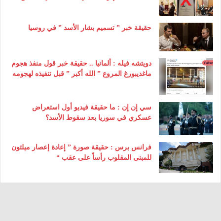
حقيقة خبر ” تسميم بشار الأسد ” في روسيا
دويتشه فيله : ألمانيا .. حقيقة خبر قول منفذ هجوم
ماغديبورغ المروع ” الله أكبر ” قبل تنفيذه لهجومه
سي إن إن : ما حقيقة فيديو أول استعراض
عسكري في سوريا بعد سقوط الأسد؟
فرانس برس : حقيقة صورة ” إعادة إعصار ميلتون
للمبنى المقلوب رأساً على عقب “