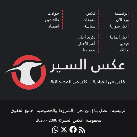
الرئيسية
فلاش
حوادث
ورد الآن
منوعات
طافشين
أخبار سوريا
سياسة
اقتصاد
أخبار ألمانيا
بكرى أحلى
فيديو
أهم الأخبار
مقالات
نيوميديا
الرئيسية
|
اتصل بنا
|
من نحن
|
الشروط والخصوصية
| جميع الحقوق
محفوظة، عكس السير© 2006 - 2026