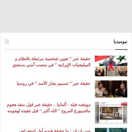
نيوميديا
حقيقة خبر ” تعيين شخصية مرتبطة بالنظام و
الميليشيات الإيرانية ” في منصب أمني بدمشق
حقيقة خبر ” تسميم بشار الأسد ” في روسيا
دويتشه فيله : ألمانيا .. حقيقة خبر قول منفذ هجوم
ماغديبورغ المروع ” الله أكبر ” قبل تنفيذه لهجومه
سي إن إن : ما حقيقة فيديو أول استعراض