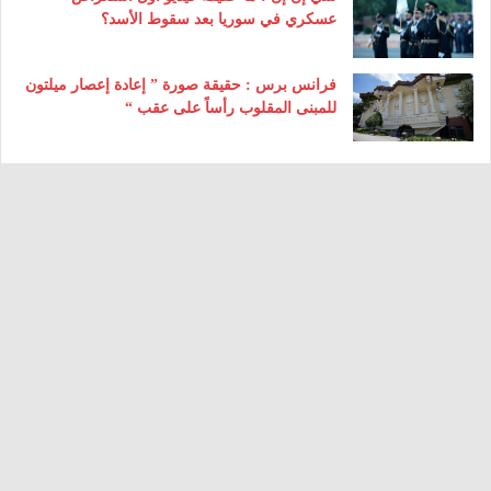
عسكري في سوريا بعد سقوط الأسد؟
فرانس برس : حقيقة صورة ” إعادة إعصار ميلتون
للمبنى المقلوب رأساً على عقب “