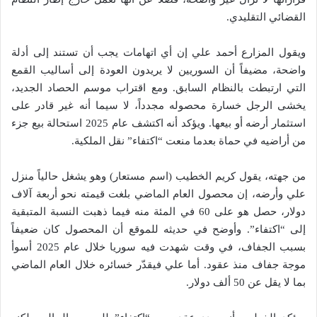
القضائي التقليدي.
ويقول المزارع أحمد علي إن أي اتهامات يجب أن تستند إلى أدلة
واضحة، مضيفاً أن السوريين لا يريدون العودة إلى أساليب القمع
التي ارتبطت بالنظام السابق. ومع اقتراب موسم الحصاد الجديد،
يخشى الرجل خسارة محصوله مجدداً، لا سيما أنه غير قادر على
استثمار أرضه أو بيعها. ويؤكد أنه اكتشف عام 2025 استحالة بيع جزء
من أراضيه في حماة بعدما منعت “اكتفاء” نقل الملكية.
من جهته، يقول كريم الخطيب (اسم مستعار) وهو يشغل حالياً منزل
علي وأرضه، إن محصول العام الماضي بلغت قيمته نحو أربعة آلاف
دولار، حصل هو على 60 في المئة منه فيما ذهبت النسبة المتبقية
إلى “اكتفاء”. وأوضح في حديثه للموقع أن المحصول كان ضعيفاً
بسبب الجفاف، في وقت شهدت فيه سوريا خلال عام 2025 أسوأ
موجة جفاف منذ عقود. أما علي فيقدّر خسائره خلال العام الماضي
بما لا يقل عن 50 ألف دولار.