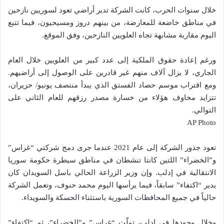
خلال سنوات الحرب، كانت الشركة تدير أراضي تعود لسوريين نازحين
في مناطق خاضعة للمعارضة، من بينهم دروز ومسيحيون، فيما تتبع
اليوم مقاربة مشابهة تجاه العلويين النازحين، وفق الموقع.
ورغم إعادة حقوق الملكية إلى عدد كبير من العلويين خلال العام
الجاري، لا يزال آلاف منهم غير قادرين على الوصول إلى أراضيهم.
ومع اقتراب موسم حصاد الفستق الذي يبدأ منتصف يونيو/ حزيران،
تتزايد مخاوف هؤلاء من خسارة مصدر رزقهم للعام الثاني على
التوالي.
AP Photo
تعود جذور الشركة إلى عام 2021 عندما جرى دمج شركتي “غراس”
و”الخضراء” اللتين كانتا تنشطان في مناطق سيطرة حكومة سوريا
الانتقالية في إدلب. وإن وزير الزراعة الحالي باسل السويدان كان
يدير “اكتفاء” سابقاً، فيما يرأسها اليوم محمد حنوف، وتعمل الشركة
حالياً في جميع المحافظات السورية باستثناء الحسكة والسويداء.
وخلال وجودها في إدلب، تولّت “غراس” و”الخضراء”، ثم “اكتفاء”