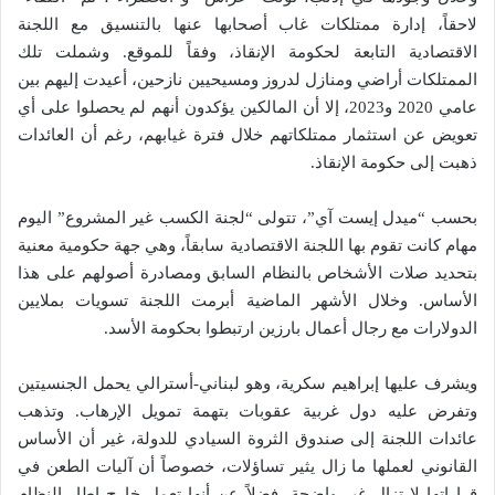
لاحقاً، إدارة ممتلكات غاب أصحابها عنها بالتنسيق مع اللجنة
الاقتصادية التابعة لحكومة الإنقاذ، وفقاً للموقع. وشملت تلك
الممتلكات أراضي ومنازل لدروز ومسيحيين نازحين، أعيدت إليهم بين
عامي 2020 و2023، إلا أن المالكين يؤكدون أنهم لم يحصلوا على أي
تعويض عن استثمار ممتلكاتهم خلال فترة غيابهم، رغم أن العائدات
ذهبت إلى حكومة الإنقاذ.
بحسب “ميدل إيست آي”، تتولى “لجنة الكسب غير المشروع” اليوم
مهام كانت تقوم بها اللجنة الاقتصادية سابقاً، وهي جهة حكومية معنية
بتحديد صلات الأشخاص بالنظام السابق ومصادرة أصولهم على هذا
الأساس. وخلال الأشهر الماضية أبرمت اللجنة تسويات بملايين
الدولارات مع رجال أعمال بارزين ارتبطوا بحكومة الأسد.
ويشرف عليها إبراهيم سكرية، وهو لبناني-أسترالي يحمل الجنسيتين
وتفرض عليه دول غربية عقوبات بتهمة تمويل الإرهاب. وتذهب
عائدات اللجنة إلى صندوق الثروة السيادي للدولة، غير أن الأساس
القانوني لعملها ما زال يثير تساؤلات، خصوصاً أن آليات الطعن في
قراراتها لا تزال غير واضحة، فضلاً عن أنها تعمل خارج إطار النظام