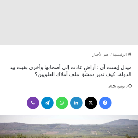
الرئيسية
/
اهم الأخبار
ميدل إيست آي : أراضٍ عادت إلى أصحابها وأخرى بقيت بيد
الدولة.. كيف تدير دمشق ملف أملاك العلويين؟
3 يونيو، 2026
فيسبوك
‫X
لينكدإن
واتساب
تيلقرام
ڤايبر