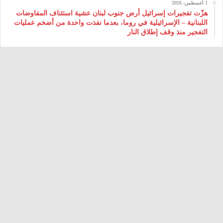
1 أغسطس، 2026
هزّت تفجيرات إسرائيل أرض جنوب لبنان عشية استئناف المفاوضات
اللبنانية – الإسرائيلية في روما، بعدما نفذت واحدة من أضخم عمليات
التفجير منذ وقف إطلاق النار