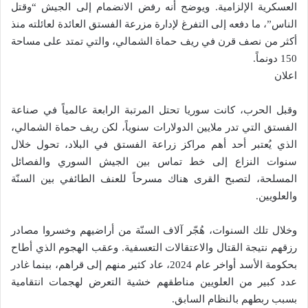
العسكرية الإلزامية. ويوضح أنه رفض الانضمام إلى الجيش “وقتل
الناس”، ما دفعه إلى التفرغ لإدارة مزرعة الفستق العائدة لعائلته منذ
أكثر من نصف قرن في ريف حماة الشمالي، والتي تمتد على مساحة
150 دونماً.
اعلان
وقبل الحرب، كانت سوريا تحتل المرتبة الرابعة عالمياً في صناعة
الفستق التي تدر ملايين الدولارات سنوياً، لكن ريف حماة الشمالي،
الذي يُعتبر أحد أهم مراكز زراعة الفستق في البلاد، تحول خلال
سنوات النزاع إلى خط تماس بين الجيش السوري والفصائل
المسلحة، لتصبح القرى هناك مسرحاً للعنف الطائفي بين السنّة
والعلويين.
وخلال تلك السنوات، هُجّر آلاف السنّة من أراضيهم وخسروا مصادر
رزقهم نتيجة القتال والاعتقالات التعسفية. وعقب الهجوم الذي أطاح
بحكومة الأسد أواخر عام 2024، عاد كثير منهم إلى قراهم، بينما غادر
عدد كبير من العلويين مناطقهم خشية التعرض لهجمات انتقامية
بسبب ربطهم بالنظام السابق.