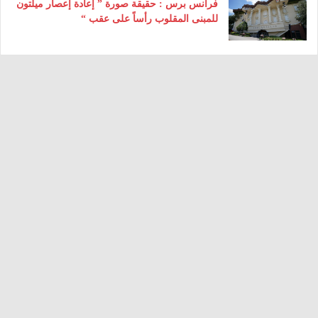
فرانس برس : حقيقة صورة ” إعادة إعصار ميلتون
للمبنى المقلوب رأساً على عقب “