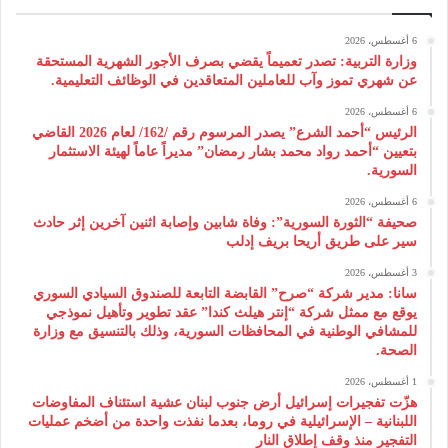
6 أغسطس، 2026
وزارة التربية: تصدر تعميماً يقضي بصرف الأجور الشهرية المستحقة
عن شهري تموز وآب للعاملين المتعاقدين في الوظائف التعليمية.
6 أغسطس، 2026
الرئيس “أحمد الشرع” يصدر المرسوم رقم /162/ لعام 2026 ‌القاضي
بتعيين “أحمد رواد محمد بشار رمضان” مديراً عاماً لهيئة ‌الاستثمار
السورية.
6 أغسطس، 2026
صحيفة “الثورة السورية”: وفاة شابين وإصابة اثنين آخرين إثر حادث
سير على طريق أريحا بريف إدلب
3 أغسطس، 2026
سانا: مدير شركة “صرح” القابضة التابعة للصندوق السيادي السوري
يوقع مع ممثل شركة “إنتر هيلث كندا” عقد تطوير وتأهيل نموذجي
للمشافي الوطنية في المحافظات السورية، وذلك بالتنسيق مع وزارة
الصحة.
1 أغسطس، 2026
هزّت تفجيرات إسرائيل أرض جنوب لبنان عشية استئناف المفاوضات
اللبنانية – الإسرائيلية في روما، بعدما نفذت واحدة من أضخم عمليات
التفجير منذ وقف إطلاق النار