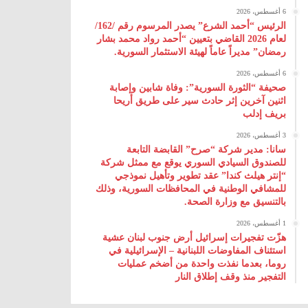
6 أغسطس، 2026
الرئيس “أحمد الشرع” يصدر المرسوم رقم /162/
لعام 2026 ‌القاضي بتعيين “أحمد رواد محمد بشار
رمضان” مديراً عاماً لهيئة ‌الاستثمار السورية.
6 أغسطس، 2026
صحيفة “الثورة السورية”: وفاة شابين وإصابة
اثنين آخرين إثر حادث سير على طريق أريحا
بريف إدلب
3 أغسطس، 2026
سانا: مدير شركة “صرح” القابضة التابعة
للصندوق السيادي السوري يوقع مع ممثل شركة
“إنتر هيلث كندا” عقد تطوير وتأهيل نموذجي
للمشافي الوطنية في المحافظات السورية، وذلك
بالتنسيق مع وزارة الصحة.
1 أغسطس، 2026
هزّت تفجيرات إسرائيل أرض جنوب لبنان عشية
استئناف المفاوضات اللبنانية – الإسرائيلية في
روما، بعدما نفذت واحدة من أضخم عمليات
التفجير منذ وقف إطلاق النار