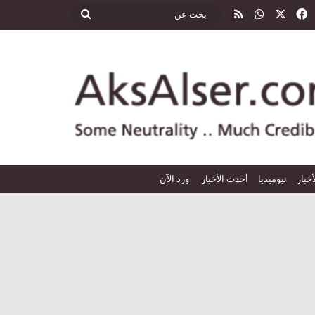
‫X
فيسبوك
واتساب
ملخص الموقع RSS
بحث
عن
أخبار
نيوميديا
أحدث الأخبار
ورد الآن