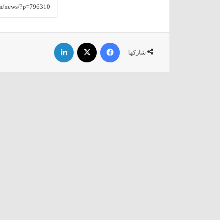
فيسبوك
‫X
لينكدإن
شاركها