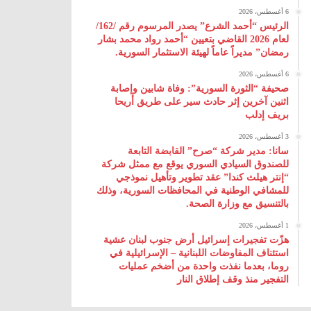
6 أغسطس، 2026
الرئيس “أحمد الشرع” يصدر المرسوم رقم /162/
لعام 2026 ‌القاضي بتعيين “أحمد رواد محمد بشار
رمضان” مديراً عاماً لهيئة ‌الاستثمار السورية.
6 أغسطس، 2026
صحيفة “الثورة السورية”: وفاة شابين وإصابة
اثنين آخرين إثر حادث سير على طريق أريحا
بريف إدلب
3 أغسطس، 2026
سانا: مدير شركة “صرح” القابضة التابعة
للصندوق السيادي السوري يوقع مع ممثل شركة
“إنتر هيلث كندا” عقد تطوير وتأهيل نموذجي
للمشافي الوطنية في المحافظات السورية، وذلك
بالتنسيق مع وزارة الصحة.
1 أغسطس، 2026
هزّت تفجيرات إسرائيل أرض جنوب لبنان عشية
استئناف المفاوضات اللبنانية – الإسرائيلية في
روما، بعدما نفذت واحدة من أضخم عمليات
التفجير منذ وقف إطلاق النار