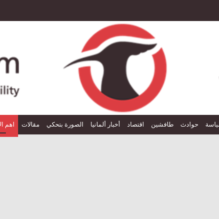
اسة
حوادث
طافشين
اقتصاد
أخبار ألمانيا
الصورة بتحكي
مقالات
اهم ال