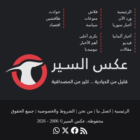
الرئيسية
فلاش
حوادث
ورد الآن
منوعات
طافشين
أخبار سوريا
سياسة
اقتصاد
أخبار ألمانيا
بكرى أحلى
فيديو
أهم الأخبار
مقالات
نيوميديا
الرئيسية
|
اتصل بنا
|
من نحن
|
الشروط والخصوصية
| جميع الحقوق
محفوظة، عكس السير© 2006 - 2026