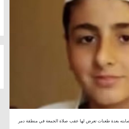
الحداد (15 عامًا)، متأثرًا بإصابته بعدة طعنات تعرض لها عقب صلاة الجمعة في منطقة دمر