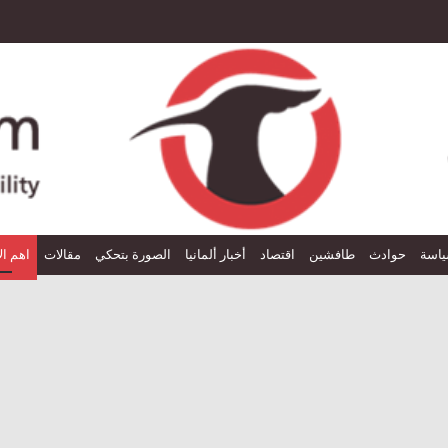
اسة
حوادث
طافشين
اقتصاد
أخبار ألمانيا
الصورة بتحكي
مقالات
اهم ال