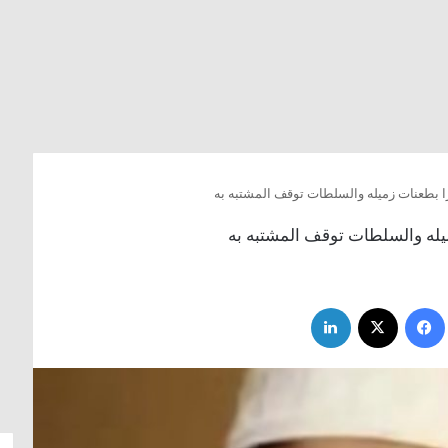
فيسبوك
‫X
لينكدإن