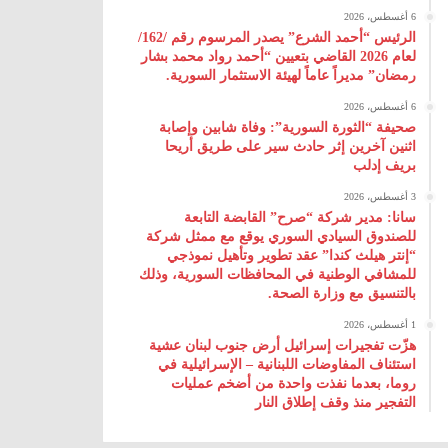
6 أغسطس، 2026
الرئيس “أحمد الشرع” يصدر المرسوم رقم /162/
لعام 2026 ‌القاضي بتعيين “أحمد رواد محمد بشار
رمضان” مديراً عاماً لهيئة ‌الاستثمار السورية.
6 أغسطس، 2026
صحيفة “الثورة السورية”: وفاة شابين وإصابة
اثنين آخرين إثر حادث سير على طريق أريحا
بريف إدلب
3 أغسطس، 2026
سانا: مدير شركة “صرح” القابضة التابعة
للصندوق السيادي السوري يوقع مع ممثل شركة
“إنتر هيلث كندا” عقد تطوير وتأهيل نموذجي
للمشافي الوطنية في المحافظات السورية، وذلك
بالتنسيق مع وزارة الصحة.
1 أغسطس، 2026
هزّت تفجيرات إسرائيل أرض جنوب لبنان عشية
استئناف المفاوضات اللبنانية – الإسرائيلية في
روما، بعدما نفذت واحدة من أضخم عمليات
التفجير منذ وقف إطلاق النار