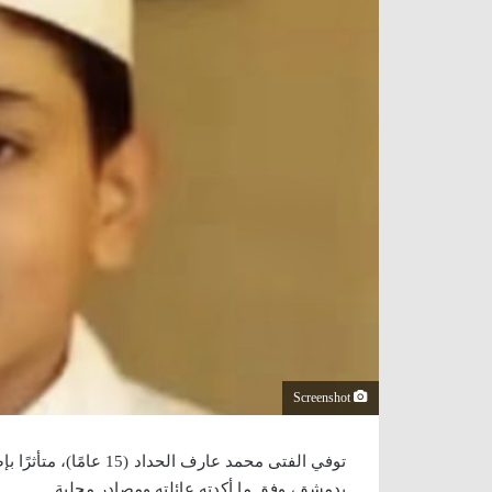
Screenshot
توفي الفتى محمد عارف 
بدمشق، وفق ما أكدته عائلته ومصادر محلية.