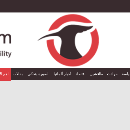
اسة
حوادث
طافشين
اقتصاد
أخبار ألمانيا
الصورة بتحكي
مقالات
اهم ال