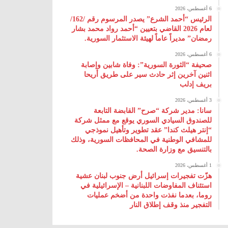
6 أغسطس، 2026
الرئيس “أحمد الشرع” يصدر المرسوم رقم /162/
لعام 2026 ‌القاضي بتعيين “أحمد رواد محمد بشار
رمضان” مديراً عاماً لهيئة ‌الاستثمار السورية.
6 أغسطس، 2026
صحيفة “الثورة السورية”: وفاة شابين وإصابة
اثنين آخرين إثر حادث سير على طريق أريحا
بريف إدلب
3 أغسطس، 2026
سانا: مدير شركة “صرح” القابضة التابعة
للصندوق السيادي السوري يوقع مع ممثل شركة
“إنتر هيلث كندا” عقد تطوير وتأهيل نموذجي
للمشافي الوطنية في المحافظات السورية، وذلك
بالتنسيق مع وزارة الصحة.
1 أغسطس، 2026
هزّت تفجيرات إسرائيل أرض جنوب لبنان عشية
استئناف المفاوضات اللبنانية – الإسرائيلية في
روما، بعدما نفذت واحدة من أضخم عمليات
التفجير منذ وقف إطلاق النار