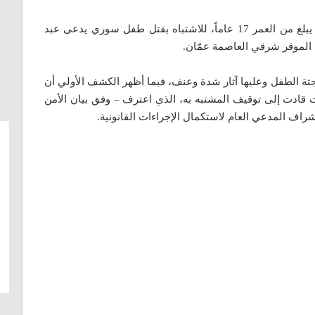
أعلنت مديرية الأمن العام الأردنية القبض على فتى يبلغ من العمر 17 عاماً، للاشتباه بقتل طفل سوري يدعى عبد
جثة الطفل وعليها آثار شدة وعنف، فيما أظهر الكشف الأولي أن
 قادت إلى توقيف المشتبه به، الذي اعترف – وفق بيان الأمن
إشراف المدعي العام لاستكمال الإجراءات القانونية.