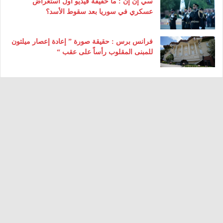
سي إن إن : ما حقيقة فيديو أول استعراض
عسكري في سوريا بعد سقوط الأسد؟
فرانس برس : حقيقة صورة ” إعادة إعصار ميلتون
للمبنى المقلوب رأساً على عقب “