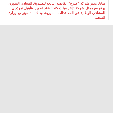
سانا: مدير شركة “صرح” القابضة التابعة للصندوق السيادي السوري
يوقع مع ممثل شركة “إنتر هيلث كندا” عقد تطوير وتأهيل نموذجي
للمشافي الوطنية في المحافظات السورية، وذلك بالتنسيق مع وزارة
الصحة.