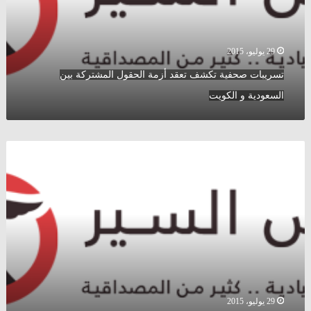
المشتركة
بين
السعودية
و
29 يوليو، 2015
الكويت
تسريبات صحفية تكشف تعقد أزمة الحقول المشتركة بين
السعودية و الكويت
أسعار
الذهب
و
العملات
و
المحروقات
الأربعاء
29
\
7
\
29 يوليو، 2015
2015