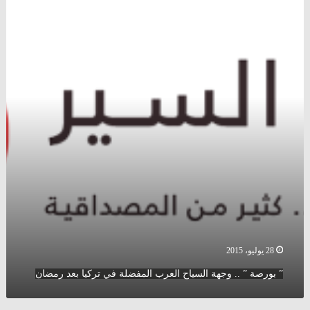
بورصة
”
..
وجهة
السياح
العرب
المفضلة
في
تركيا
بعد
رمضان
28 يوليو، 2015
” بورصة ” .. وجهة السياح العرب المفضلة في تركيا بعد رمضان