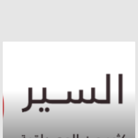
في
صالح
من
تصب
دعوات
تداول
الليرة
التركية
بدلاً
من
السورية
في
المناطق
المحررة
؟