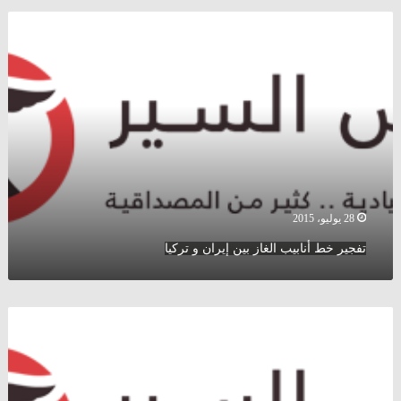
تفجير
خط
أنابيب
الغاز
بين
إيران
و
تركيا
28 يوليو، 2015
تفجير خط أنابيب الغاز بين إيران و تركيا
أسعار
الذهب
و
العملات
و