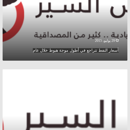
أطول
موجة
هبوط
خلال
عام
29 يوليو، 2015
أسعار النفط تتراجع في أطول موجة هبوط خلال عام
انترفاكس
:
لا
نية
لدى
روسيا
لمناقشة
خفض
إنتاج
النفط