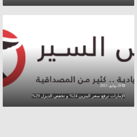
الإمارات
ترفع
سعر
البنزين
24%
و
تخفض
الديزل
29%
28 يوليو، 2015
الإمارات ترفع سعر البنزين 24% و تخفض الديزل 29%