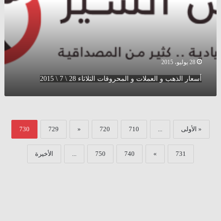
المحروقات
الثلاثاء
28
\
7
\
28 يوليو، 2015
2015
أسعار الذهب و العملات و المحروقات الثلاثاء 28 \ 7 \ 2015
« الأولى
...
710
720
«
729
730
731
»
740
750
...
الأخيرة