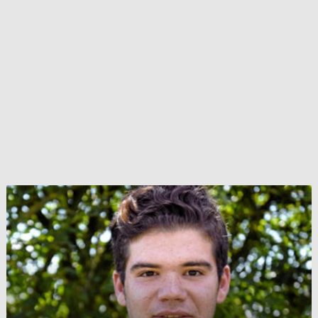
التوفيق
بين
فرص
العمل
في
ألمانيا
و
سوريا
و