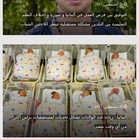
اختلاف
16 أغسطس، 2017
النظم
التوفيق بين فرص العمل في ألمانيا و سوريا و اختلاف النظم
التعليمية
بين
التعليمية بين البلدين مشكلة مستقبلية تنتظر اللاجئين الشباب
البلدين
مشكلة
مستقبلية
ألمانيا
تنتظر
:
اللاجئين
زيادة
الشباب
عدد
الولادات
تشكل
تحديات
لمستشفيات
برلين
أكثر
16 أغسطس، 2017
من
ألمانيا : زيادة عدد الولادات تشكل تحديات لمستشفيات برلين أكثر
أي
وقت
من أي وقت مضى
مضى