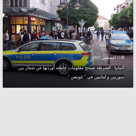
:
الشرطة
تصحح
معلومات
خاطئة
أوردتها
عن
شجار
بين
15 أغسطس، 2017
سوريين
ألمانيا : الشرطة تصحح معلومات خاطئة أوردتها عن شجار بين
و
لبنانيين
سوريين و لبنانيين في ” غوتنغن “
في
”
غوتنغن
“