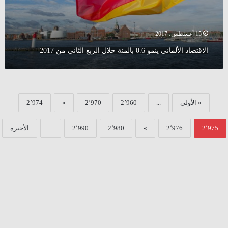
من
2017
15 أغسطس، 2017
الاقتصاد الألماني ينمو 0.6 بالمئة خلال الربع الثاني من 2017
« الأولى
...
2٬960
2٬970
«
2٬974
2٬975
2٬976
»
2٬980
2٬990
...
الأخيرة