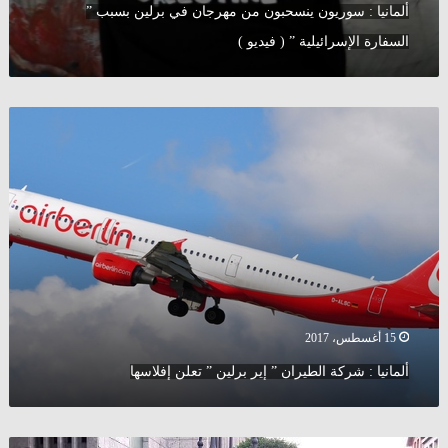
ألمانيا : سوريون ينسحبون من مهرجان في برلين بسبب ”
السفارة الإسرائيلية ” ( فيديو )
ألمانيا
:
شركة
الطيران
”
إير
برلين
”
تعلن
إفلاسها
15 أغسطس، 2017
ألمانيا : شركة الطيران ” إير برلين ” تعلن إفلاسها
ألمانيا