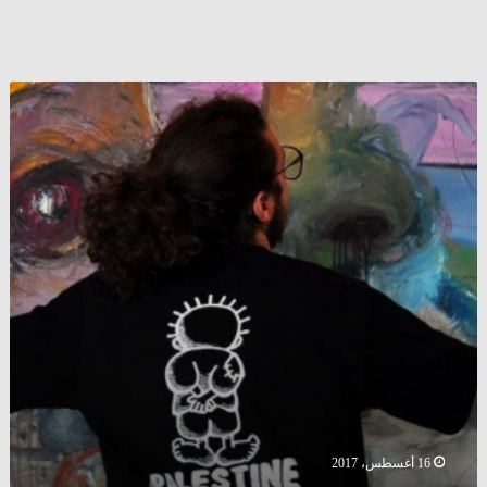
ألمانيا
:
سوريون
ينسحبون
من
مهرجان
في
برلين
بسبب
”
السفارة
الإسرائيلية
”
(
فيديو
)
16 أغسطس، 2017