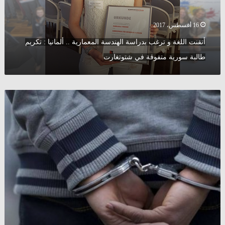
..
ألمانيا
:
16 أغسطس، 2017
تكريم
أتقنت اللغة و ترغب بدراسة الهندسة المعمارية .. ألمانيا : تكريم
طالبة
سورية
طالبة سورية متفوقة في شتوتغارت
متفوقة
في
شتوتغارت
ألمانيا
:
محاكمة
”
متهمين
بالإرهاب
”
حاولوا
استدراج
الشرطة
إلى
كمين
بعبوة