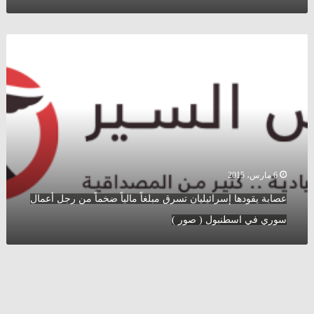
عصابة
يقودها
إسرائيليان
تسرق
مبلغاً
مالياً
ضخماً
من
رجل
أعمال
6 مارس، 2015
سوري
عصابة يقودها إسرائيليان تسرق مبلغاً مالياً ضخماً من رجل أعمال
في
اسطنبول
سوري في اسطنبول ( صور )
(
صور
)