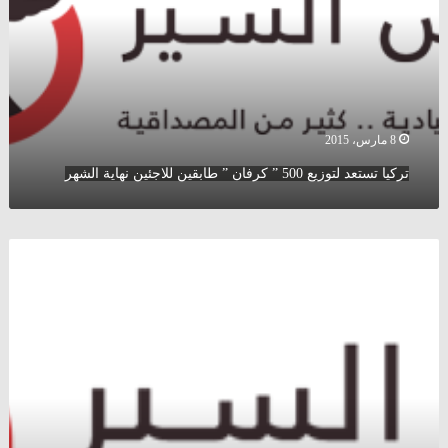
”
كرفان
”
طابقين
للاجئين
نهاية
الشهر
8 مارس، 2015
تركيا تستعد لتوزيع 500 ” كرفان ” طابقين للاجئين نهاية الشهر
محكمة
سويسرية
تقر
طعناً
تقدم
به
سوري
رفض
الخدمة
في