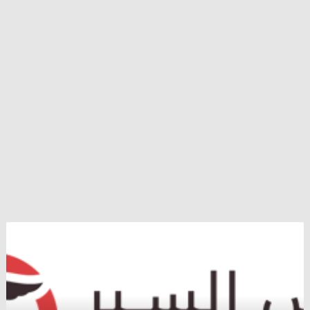
اختفاء
لاجئ
سوري
في
غابات
النرويج