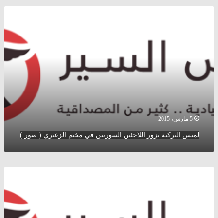
لميس
التركية
تزور
اللاجئين
السوريين
في
مخيم
الزعتري
(
صور
)
5 مارس، 2015
لميس التركية تزور اللاجئين السوريين في مخيم الزعتري ( صور )
90
شخصاً
بين
إبن
و