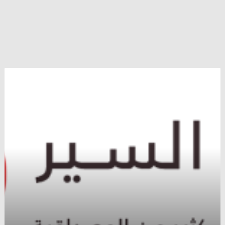
أمينة
أردوغان
:
أكراد
كوباني
ضيوفنا
حتى
تتم
إعادة
إعمار
مدينتهم
..
و
منظمات
الإغاثة