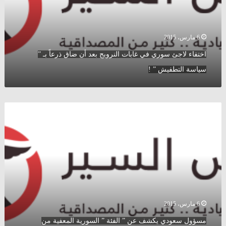
بعد
أن
ضاق
ذرعاً
6 مارس، 2015
بـ
اختفاء لاجئ سوري في غابات النرويج بعد أن ضاق ذرعاً بـ ”
”
سياسة
سياسة التطفيش ” !
التطفيش
”
!
مسؤول
سعودي
يكشف
عن
”
الفئة
”
السورية
المعفية
من
6 مارس، 2015
الترحيل
مسؤول سعودي يكشف عن ” الفئة ” السورية المعفية من
خلال