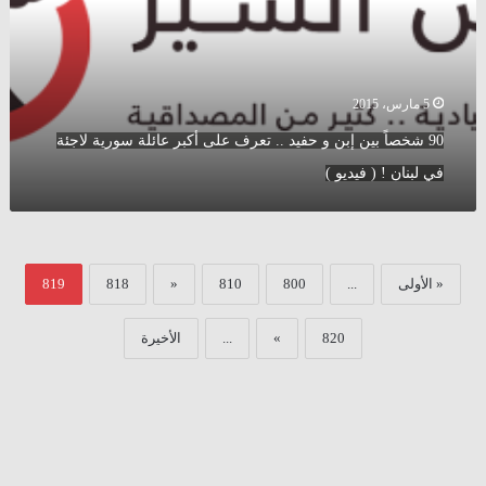
حفيد
..
تعرف
على
أكبر
5 مارس، 2015
عائلة
90 شخصاً بين إبن و حفيد .. تعرف على أكبر عائلة سورية لاجئة
سورية
لاجئة
في لبنان ! ( فيديو )
في
لبنان
!
(
فيديو
« الأولى
...
800
810
«
818
819
)
820
»
...
الأخيرة