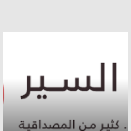
وزير
الخارجية
البريطاني:
السعوديون
لا
يمكن
أن
يقبلوا
بنظام
مدعوم
من
إيران
في
اليمن