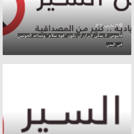
“قوة
سلام”
وتساعد
الحوثيين
28 مارس، 2015
في
فابيوس: لا يمكن لإيران أن تكون “قوة سلام” وتساعد الحوثيين
اليمن
في اليمن
السعودية
تقرر
إعادة
سفيرها
إلى
السويد