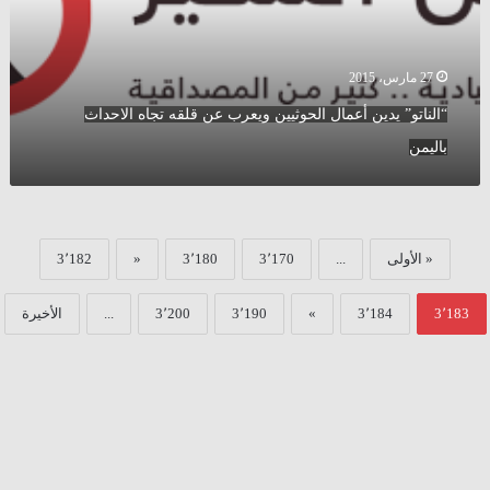
قلقه
تجاه
الاحداث
باليمن
27 مارس، 2015
“الناتو” يدين أعمال الحوثيين ويعرب عن قلقه تجاه الاحداث
باليمن
« الأولى
...
3٬170
3٬180
«
3٬182
3٬183
3٬184
»
3٬190
3٬200
...
الأخيرة