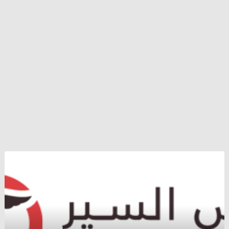
وزير
الخارجية
الإيراني
يتهم
أردوغان
بتغذية
الصراعات