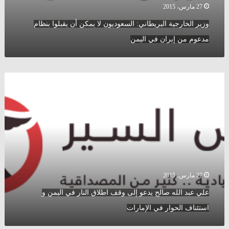
27 مارس، 2015
وزير الخارجية البريطاني: السعوديون لا يمكن أن يقبلوا بنظام
مدعوم من إيران في اليمن
علي
عبد
الله
صالح
يدعو
إلى
وقف
اطلاق
النار
في
27 مارس، 2015
اليمن
علي عبد الله صالح يدعو إلى وقف اطلاق النار في اليمن و
و
استئناف
استئناف الحوار في الإمارات
الحوار
في