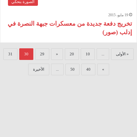
الصورة بتحكي
19 مايو، 2015
تخريج دفعة جديدة من معسكرات جبهة النصرة في
إدلب (صور)
« الأولى
...
10
20
«
29
30
31
»
40
50
...
الأخيرة