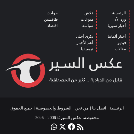
الرئيسية
فلاش
حوادث
ورد الآن
منوعات
طافشين
أخبار سوريا
سياسة
اقتصاد
أخبار ألمانيا
بكرى أحلى
فيديو
أهم الأخبار
مقالات
نيوميديا
الرئيسية
|
اتصل بنا
|
من نحن
|
الشروط والخصوصية
| جميع الحقوق
محفوظة، عكس السير© 2006 - 2026