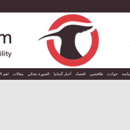
اسة
حوادث
طافشين
اقتصاد
أخبار ألمانيا
الصورة بتحكي
مقالات
اهم ال