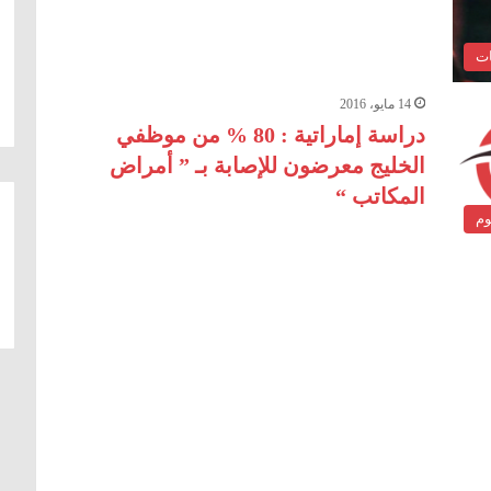
ات
14 مايو، 2016
دراسة إماراتية : 80 % من موظفي
الخليج معرضون للإصابة بـ ” أمراض
المكاتب “
وم