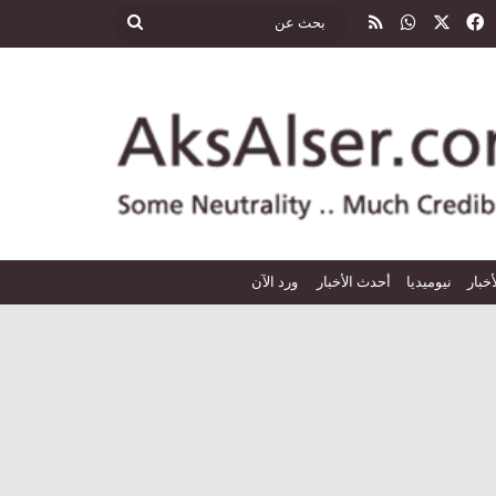
‫X
فيسبوك
واتساب
ملخص الموقع RSS
بحث
عن
أخبار
نيوميديا
أحدث الأخبار
ورد الآن