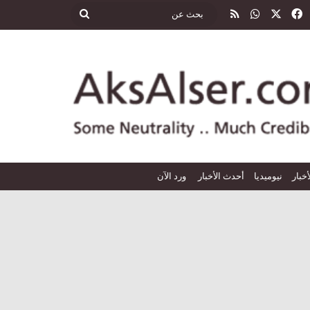
‫X
فيسبوك
واتساب
ملخص الموقع RSS
بحث
عن
أخبار
نيوميديا
أحدث الأخبار
ورد الآن