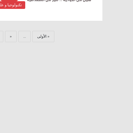
تكنولوجيا و عل
« الأولى
...
«