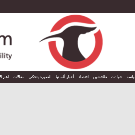
اسة
حوادث
طافشين
اقتصاد
أخبار ألمانيا
الصورة بتحكي
مقالات
اهم ال