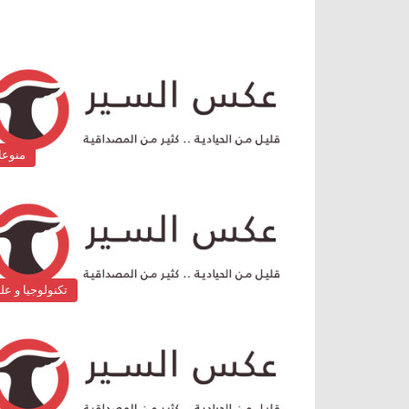
منوع
تكنولوجيا و عل