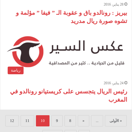
28 يناير، 2016
بيريز : رونالدو باق و عقوبة الـ ” فيفا ” مؤلمة و
تشوه صورة ريال مدريد
رياضة
24 يناير، 2016
رئيس الريال يتجسس على كريستيانو رونالدو في
المغرب
« الأولى
...
«
8
9
10
11
12