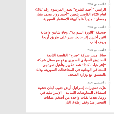
6 أغسطس، 2026
الرئيس “أحمد الشرع” يصدر المرسوم رقم /162/
لعام 2026 ‌القاضي بتعيين “أحمد رواد محمد بشار
رمضان” مديراً عاماً لهيئة ‌الاستثمار السورية.
6 أغسطس، 2026
صحيفة “الثورة السورية”: وفاة شابين وإصابة
اثنين آخرين إثر حادث سير على طريق أريحا
بريف إدلب
3 أغسطس، 2026
سانا: مدير شركة “صرح” القابضة التابعة
للصندوق السيادي السوري يوقع مع ممثل شركة
“إنتر هيلث كندا” عقد تطوير وتأهيل نموذجي
للمشافي الوطنية في المحافظات السورية، وذلك
بالتنسيق مع وزارة الصحة.
1 أغسطس، 2026
هزّت تفجيرات إسرائيل أرض جنوب لبنان عشية
استئناف المفاوضات اللبنانية – الإسرائيلية في
روما، بعدما نفذت واحدة من أضخم عمليات
التفجير منذ وقف إطلاق النار