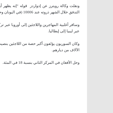
ونقلت وكالة رويترز عن إدواردز قوله “إنه يظهر أي
التدفق خلال الشهر ذروته عند 10006 (في اليونان وحدها) في يوم واحد هو 20 من أكتوبر.”
وسافر أغلبية المهاجرين واللاجئين إلى أوروبا عبر 
عبر ليبيا إلى إيطاليا.
الآلاف من ديارهم.
وحل الأفغان في المركز الثاني بنسبة 18 في المئة.