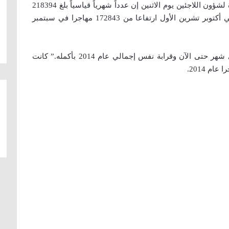
قال متحدث باسم المفوضية السامية للأمم المتحدة لشؤون اللاجئين يوم الاثنين إن عدداً شهرياً قياسياً بلغ 218394
مهاجراً ولاجئاً وصلوا إلى أوروبا عن طريق البحر في أكتوبر تشرين الأول ارتفاعا من 172843 مهاجرا في سبتمبر
وأضاف أدريان إدواردز “يمثل هذا أعلى إجمالي لأي شهر حتى الآن وقرابة نفس إجمالي عام 2014 بأكمله.” كانت