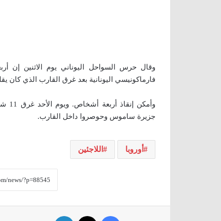
وقال حرس السواحل اليوناني يوم الاثنين إن أرب
فارماكونيسي اليونانية بعد غرق القارب الذي كان يقل
وأمكن
جزيرة ساموس وحوصروا داخل القارب.
أوروبا
اللاجئين
فيسبوك
‫X
لينكدإن