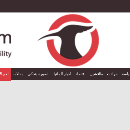
اسة
حوادث
طافشين
اقتصاد
أخبار ألمانيا
الصورة بتحكي
مقالات
اهم ال