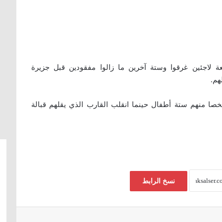
عة لاجئين غرقوا وستة آخرين ما زالوا مفقودين قبل جزيرة
هم.
 إنقاذ أربعة أشخاص. ويوم الأحد غرق 11 شخصا منهم ستة أطفال حينما انقلب القارب الذي يقلهم قبالة
نسخ الرابط