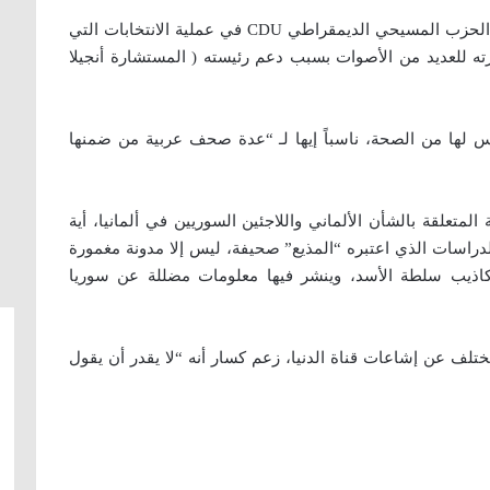
وزعم كسار أن هذه القرارات تأتي “سبباً ليتم دعم الحزب المسيحي الديمقراطي CDU في عملية الانتخابات التي
ته للعديد من الأصوات بسبب دعم رئيسته ( المستشارة أنجيلا
لها من الصحة، ناسباً إيها لـ “عدة صحف عربية من ضمنها
لمتعلقة بالشأن الألماني واللاجئين السوريين في ألمانيا، أية
راسات الذي اعتبره “المذيع” صحيفة، ليس إلا مدونة مغمورة
كاذيب سلطة الأسد، وينشر فيها معلومات مضللة عن سوريا
تختلف عن إشاعات قناة الدنيا، زعم كسار أنه “لا يقدر أن يقول