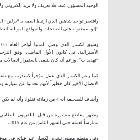
الوحيد المسؤول عنه، فلا تعريف ولا بريد إلكتروني ول
واقتصر تواجد شاهين الذي ارتبط اسمه بـ “برلين” الت
“إلو سمعتو”، على الصفحات والمواقع الموالية للنظ
الأسترالية، في كانون الأول الماضي، وفق الترجم
“تهديدات”، وزعم أنه كان يتلقى باستمرار اتصالات من
الاتصال الأخير كان خطيراً لأنهم تحدثوا عن سيارته 
وأضاف للصحيفة أنه 4 من زملائه قتلوا، وأنه لم يكن لديه خيارات سوى البقاء ومحاولة النجاة، أو مغادرة دمشق.
وتظهر مقاطع منشورة من قبل التلفزيون النظامي
ممارساً لعمله حتى الشهر الثامن من عام 2015.
وفي مقطع مصور نشره الكسار عبر قناته في موقع يو