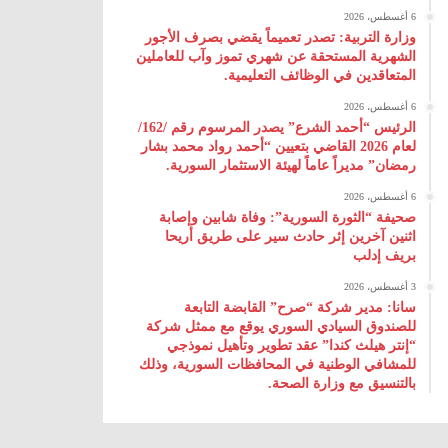
6 أغسطس، 2026
وزارة التربية: تصدر تعميماً يقضي بصرف الأجور
الشهرية المستحقة عن شهري تموز وآب للعاملين
المتعاقدين في الوظائف التعليمية.
6 أغسطس، 2026
الرئيس “أحمد الشرع” يصدر المرسوم رقم /162/
لعام 2026 ‌القاضي بتعيين “أحمد رواد محمد بشار
رمضان” مديراً عاماً لهيئة ‌الاستثمار السورية.
6 أغسطس، 2026
صحيفة “الثورة السورية”: وفاة شابين وإصابة
اثنين آخرين إثر حادث سير على طريق أريحا
بريف إدلب
3 أغسطس، 2026
سانا: مدير شركة “صرح” القابضة التابعة
للصندوق السيادي السوري يوقع مع ممثل شركة
“إنتر هيلث كندا” عقد تطوير وتأهيل نموذجي
للمشافي الوطنية في المحافظات السورية، وذلك
بالتنسيق مع وزارة الصحة.