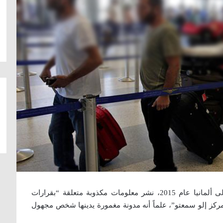
أعاد “مذيع” في تلفزيون بشار الأسد، كان وصل إلى ألمانيا عام 2015، نشر معلومات مكذوبة متعلقة “بقرارات
“مركز إلو سمعتو”، علماً أنه مدونة مغمورة يدينها شخص مجهول