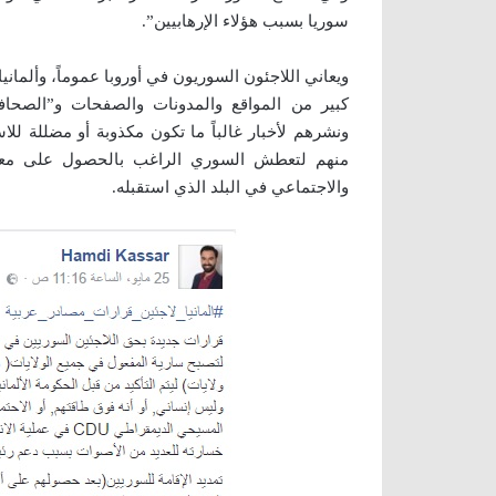
سوريا بسبب هؤلاء الإرهابيين”.
ويعاني اللاجئون السوريون في أوروبا عموماً، وألماني
كبير من المواقع والمدونات والصفحات و”الصحافيي
ونشرهم لأخبار غالباً ما تكون مكذوبة أو مضللة للاس
منهم لتعطش السوري الراغب بالحصول على معلوم
والاجتماعي في البلد الذي استقبله.