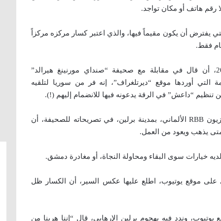
ا رقم هاتف أو مكان تواجد.
ي يفترض أن يكون مقيماً فيها، والذي اعتبر كسار مركزه مركزاً
ام فقط.
وسبق لكسار الذي وصل ألمانيا أواخر العام 2015، أن قال في مقابلة مع صحيفة “صنداي مورنينغ هيرالد”
ة التي أوردها موقع “ديرتلغراف”، إنه فر من سوريا لتلقيه
 تنظيم “داعش” في الرقة يدعونه فيها للانضمام إليهم (!).
كما زعم الكسار الذي عمل مؤخراً كمتدرب مع تلفزيون RBB الألماني، بمدينة برلين، في تصريحاته للصحيفة، أن
ومتى يذهب ويعود من العمل.
 على موقع يوتيوب، اطلع عليها عكس السير، أن الكسار ظل
تيوب، وندد فيه بهجوم برلين الإرهابي، قال “إننا هربنا من