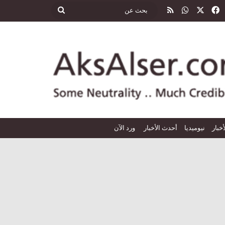
‫X
فيسبوك
واتساب
ملخص الموقع RSS
بحث
عن
أخبار
نيوميديا
أحدث الأخبار
ورد الآن