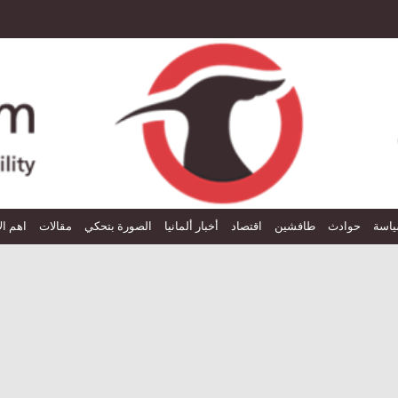
اسة
حوادث
طافشين
اقتصاد
أخبار ألمانيا
الصورة بتحكي
مقالات
اهم ال