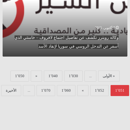
اجتماع
لافروف
–
خامنئي
الذي
7 أكتوبر، 2015
أسفر
وكالة رويترز تكشف عن تفاصيل اجتماع لافروف – خامنئي الذي
عن
التدخل
أسفر عن التدخل الروسي في سوريا لإنقاذ الأسد
الروسي
في
سوريا
لإنقاذ
الأسد
« الأولى
...
1٬030
1٬040
«
1٬050
1٬051
1٬052
»
1٬060
1٬070
...
الأخيرة