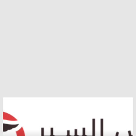
ماذا
لو
نجح
بوتين
في
سوريا