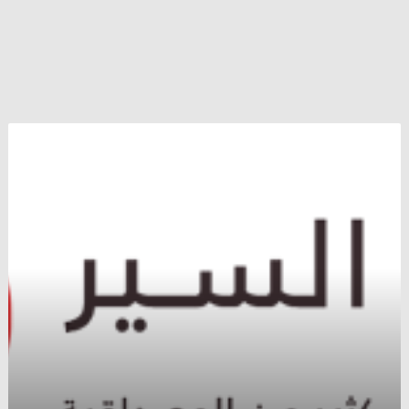
روسيا
:
مستعدون
للتواصل
مع
الجيش
الحر
لمناقشة
بدء
تسوية
سياسية
..
و
لتوحيد
جهوده