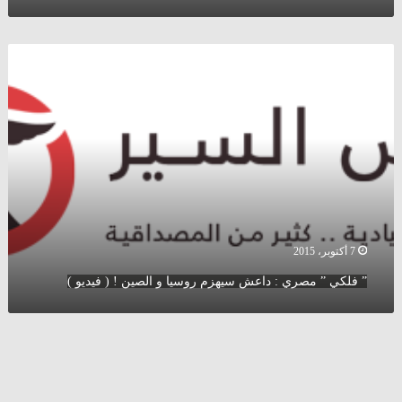
:
مسؤولون
روس
”
و
فلكي
سوريون
”
قد
مصري
يواجهون
:
محاكمات
داعش
بتهم
سيهزم
ارتكاب
روسيا
جرائم
و
حرب
الصين
(
!
فيديو
7 أكتوبر، 2015
(
)
فيديو
” فلكي ” مصري : داعش سيهزم روسيا و الصين ! ( فيديو )
)