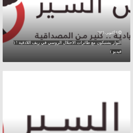
الاحتلال
الروسي
في
ريف
اللاذقية
!
8 أكتوبر، 2015
(
الثوار يشتبكون مع طائرات الاحتلال الروسي في ريف اللاذقية ! (
فيديو
)
فيديو )
كيف
أصبحت
سيارات
تويوتا
”
خيول
القتال
”
المفضلة
لعناصر