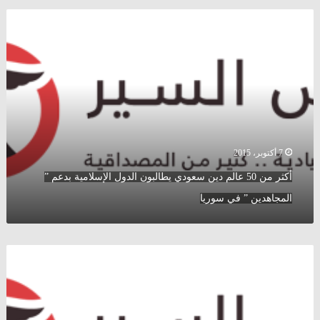
أكثر
من
50
عالم
دين
سعودي
يطالبون
الدول
الإسلامية
بدعم
7 أكتوبر، 2015
”
أكثر من 50 عالم دين سعودي يطالبون الدول الإسلامية بدعم ”
المجاهدين
”
المجاهدين ” في سوريا
في
سوريا
وكالة
رويترز
تكشف
عن
تفاصيل