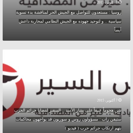
7 أكتوبر، 2015
مع
الجيش
روسيا : مستعدون للتواصل مع الجيش الحر لمناقشة بدء تسوية
النظامي
سياسية .. و لتوحيد جهوده مع الجيش النظامي لمحاربة داعش
لمحاربة
داعش
أيضاً
أيضاً
شن
هجوماً
عنيفاً
على
بشار
الأسد
..
السفير
7 أكتوبر، 2015
لقضايا
جرائم
شن هجوماً عنيفاً على بشار الأسد .. السفير لقضايا جرائم الحرب
الحرب
ستيفن راب : مسؤولون روس و سوريون قد يواجهون محاكمات
ستيفن
راب
بتهم ارتكاب جرائم حرب ( فيديو )