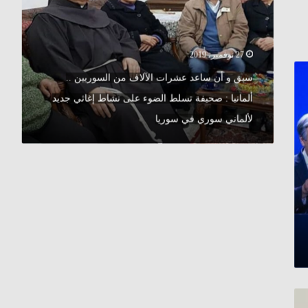
عشرات
الآلاف
من
السوريين
27 نوفمبر، 2019
..
ألمانيا
سبق و أن ساعد عشرات الآلاف من السوريين ..
:
ألمانيا : صحيفة تسلط الضوء على نشاط إغاثي جديد
صحيفة
تسلط
لألماني سوري في سوريا
الضوء
على
نشاط
إغاثي
جديد
لألماني
سوري
في
سوريا