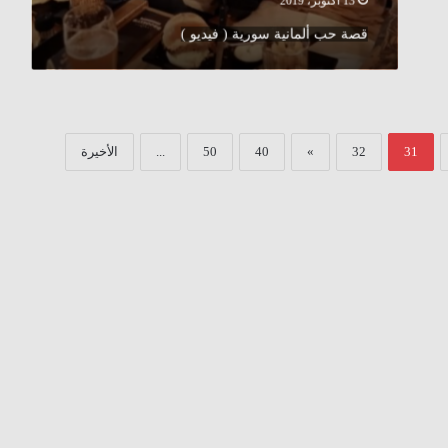
13 أكتوبر، 2019
قصة حب ألمانية سورية ( فيديو )
31
32
»
40
50
...
الأخيرة