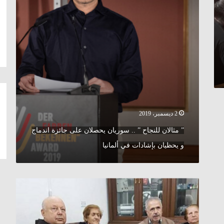
يحصلان
على
جائزة
اندماج
و
يحظيان
بإشادات
في
ألمانيا
2 ديسمبر، 2019
” مثالان للنجاح ” .. سوريان يحصلان على جائزة اندماج
و يحظيان بإشادات في ألمانيا
سبق
و
أن
ساعد