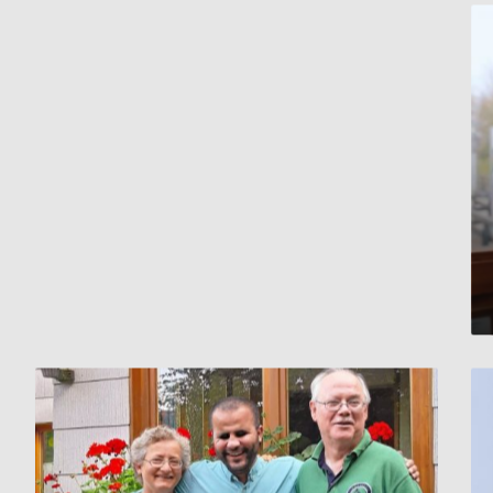
في
سجون
بشار
الأسد
بعد
رفض
السلطات
ما
قام