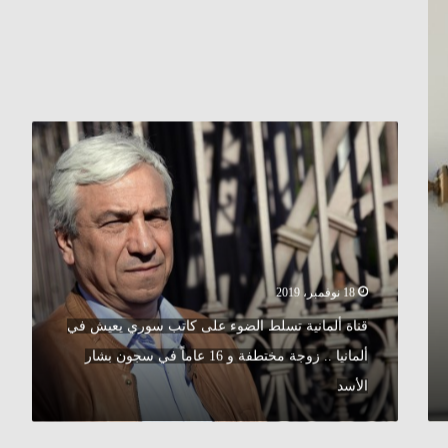
قناة
ألمانية
تسلط
الضوء
على
كاتب
سوري
يعيش
18 نوفمبر، 2019
في
ألمانيا
قناة ألمانية تسلط الضوء على كاتب سوري يعيش في
..
ألمانيا .. زوجة مختطفة و 16 عاماً في سجون بشار
زوجة
مختطفة
الأسد
و
16
عاماً