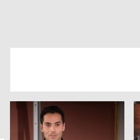
”
مثالان
للنجاح
”
..
سوريان