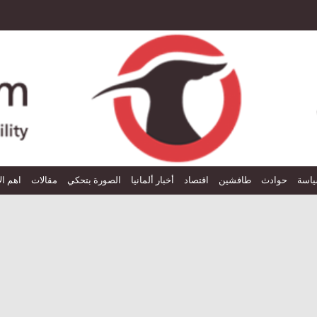
اسة
حوادث
طافشين
اقتصاد
أخبار ألمانيا
الصورة بتحكي
مقالات
اهم ال