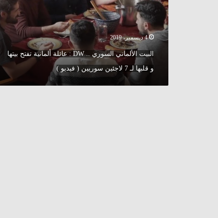
عائلة
ألمانية
تفتح
بيتها
4 ديسمبر، 2019
و
البيت الألماني السوري .. DW : عائلة ألمانية تفتح بيتها
قلبها
لـ
و قلبها لـ 7 لاجئين سوريين ( فيديو )
7
لاجئين
سوريين
(
فيديو
)