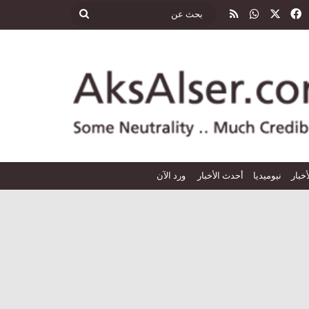
‫X
فيسبوك
واتساب
ملخص الموقع RSS
بحث
عن
أخبار
نيوميديا
أحدث الأخبار
ورد الآن