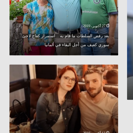
به
..
استمرار
كفاح
لاجئ
27 أكتوبر، 2019
سوري
بعد رفض السلطات ما قام به .. استمرار كفاح لاجئ
كفيف
من
سوري كفيف من أجل البقاء في ألمانيا
أجل
البقاء
في
قصة
ألمانيا
حب
ألمانية
سورية
(
فيديو
)