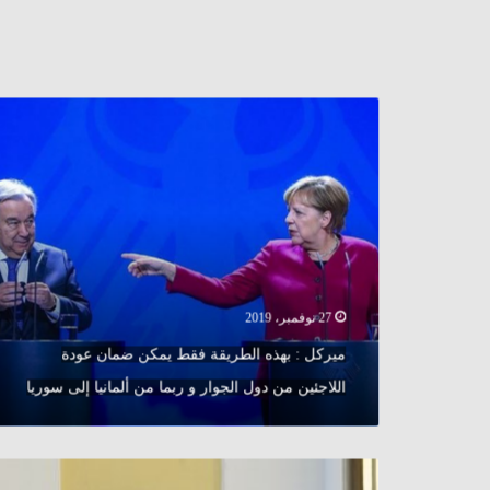
ميركل
:
بهذه
الطريقة
فقط
يمكن
ضمان
عودة
اللاجئين
من
27 نوفمبر، 2019
دول
ميركل : بهذه الطريقة فقط يمكن ضمان عودة
الجوار
و
اللاجئين من دول الجوار و ربما من ألمانيا إلى سوريا
ربما
من
ألمانيا
ألمانيا
إلى