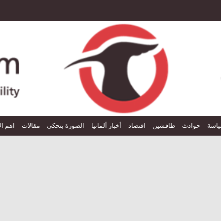
اسة
حوادث
طافشين
اقتصاد
أخبار ألمانيا
الصورة بتحكي
مقالات
اهم ال