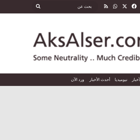
‫X
فيسبوك
واتساب
ملخص الموقع RSS
بحث
عن
أخبار
نيوميديا
أحدث الأخبار
ورد الآن