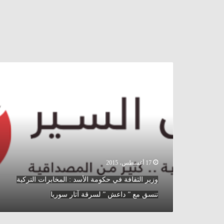
وزير
الثقافة
في
حكومة
الأسد
:
المخابرات
التركية
تنسق
مع
17 أغسطس، 2015
”
وزير الثقافة في حكومة الأسد : المخابرات التركية
داعش
”
تنسق مع ” داعش ” لسرقة آثار سوريا
لسرقة
آثار