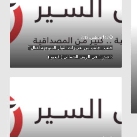
تعزيزات
الثوار
المتوجهة
لقتال
”
داعش
17 أغسطس، 2015
”
حلب : جانب من تعزيزات الثوار المتوجهة لقتال ”
في
الريف
داعش ” في الريف الشمالي ( فيديو )
الشمالي
(
فيديو
مدير
)
العمليات
الإنسانية
في
الأمم
المتحدة
يلتقي
وليد
المعلم