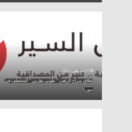
إطلاق
سراح
الراهب
”
طوني
بطرس
”
المختطف
في
سوريا
17 أغسطس، 2015
إطلاق سراح الراهب ” طوني بطرس ” المختطف في
سوريا
للمرة
الثانية
..
طبيب