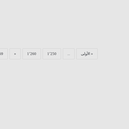
« الأولى
...
1٬250
1٬260
«
69