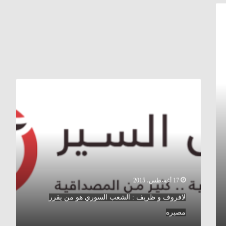
لافروف
و
ظريف
:
الشعب
السوري
هو
من
يقرر
مصيره
17 أغسطس، 2015
لافروف و ظريف : الشعب السوري هو من يقرر
مصيره