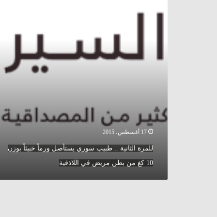
سوري
يستأصل
ورماً
خبيثاً
بوزن
10
كغ
من
بطن
مريض
في
اللاذقية
17 أغسطس، 2015
للمرة الثانية .. طبيب سوري يستأصل ورماً خبيثاً بوزن
10 كغ من بطن مريض في اللاذقية