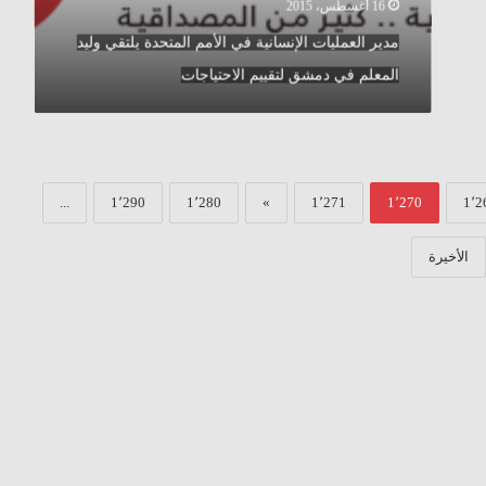
في
16 أغسطس، 2015
دمشق
مدير العمليات الإنسانية في الأمم المتحدة يلتقي وليد
لتقييم
الاحتياجات
المعلم في دمشق لتقييم الاحتياجات
...
1٬290
1٬280
»
1٬271
1٬270
1٬2
الأخيرة