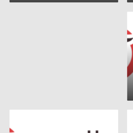
حلب
:
جانب
من