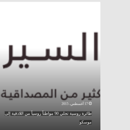
سوريا
طائرة
روسية
تجلي
90
مواطناً
روسياً
من
اللاذقية
إلى
موسكو
17 أغسطس، 2015
طائرة روسية تجلي 90 مواطناً روسياً من اللاذقية إلى
موسكو