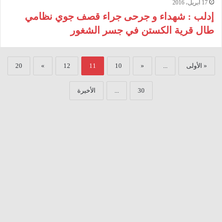
17 أبريل، 2016
إدلب : شهداء و جرحى جراء قصف جوي نظامي
طال قرية الكستن في جسر الشغور
« الأولى
...
«
10
11
12
»
20
30
...
الأخيرة