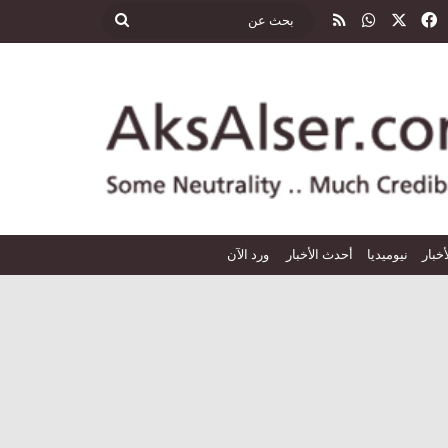
‫X
فيسبوك
واتساب
ملخص الموقع RSS
بحث
عن
أخبار
نيوميديا
أحدث الأخبار
ورد الآن