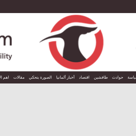
اسة
حوادث
طافشين
اقتصاد
أخبار ألمانيا
الصورة بتحكي
مقالات
اهم ال