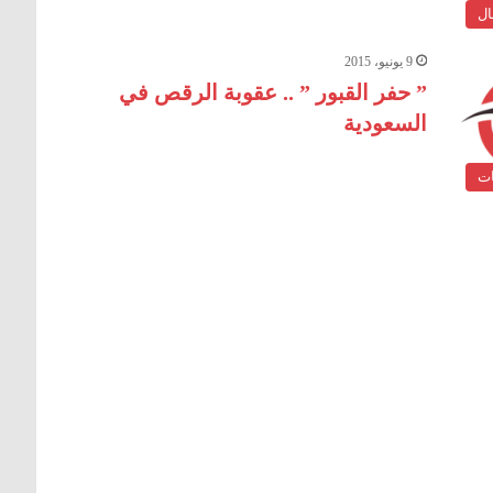
ال
9 يونيو، 2015
” حفر القبور ” .. عقوبة الرقص في
السعودية
ات