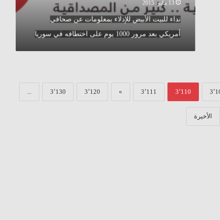
مرور
13 مايو، 2015
1000
نداء للبيت الأبيض للإدلاء بمعلومات عن صحافي
يوم
على
أمريكي بعد مرور 1000 يوم على اختطافه في سوريا
اختطافه
في
سوريا
...
3٬130
3٬120
»
3٬111
3٬110
3٬1
الأخيرة