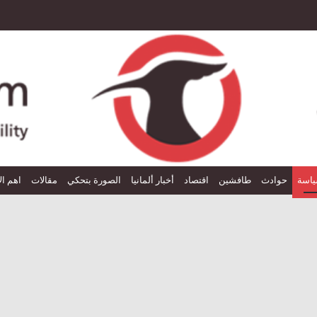
اسة
حوادث
طافشين
اقتصاد
أخبار ألمانيا
الصورة بتحكي
مقالات
اهم ال