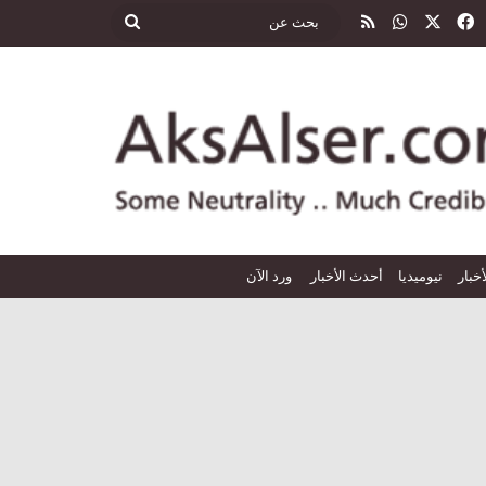
‫X
فيسبوك
واتساب
ملخص الموقع RSS
بحث
عن
أخبار
نيوميديا
أحدث الأخبار
ورد الآن