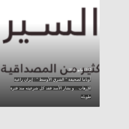
الأوسط
”
:
إيران
راعية
للإرهاب
..
و
بشار
الأسد
فقد
13 مايو، 2015
كل
شرعيته
أوباما لصحيفة ” الشرق الأوسط ” : إيران راعية
منذ
للإرهاب .. و بشار الأسد فقد كل شرعيته منذ فترة
فترة
طويلة
طويلة