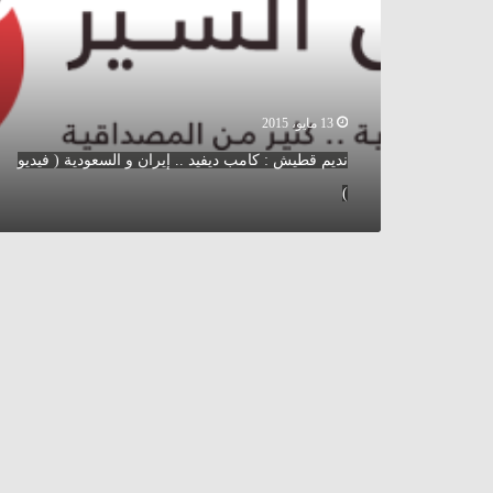
ديفيد
..
إيران
و
السعودية
(
13 مايو، 2015
فيديو
نديم قطيش : كامب ديفيد .. إيران و السعودية ( فيديو
)
)