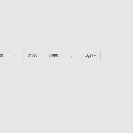
« الأولى
...
3٬090
3٬100
«
09