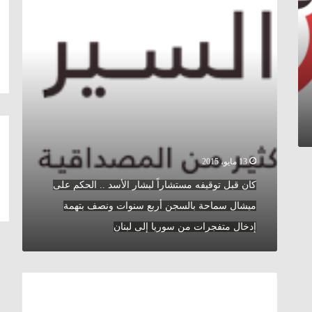
لبشار
الأسد
..
الحكم
على
ميشال
سماحة
بالسجن
أربع
سنوات
ونصف
13 مايو، 2015
بتهمة
إدخال
كان قبل توقيفه مستشاراً لبشار الأسد .. الحكم على
متفجرات
ميشال سماحة بالسجن أربع سنوات ونصف بتهمة
من
سوريا
إدخال متفجرات من سوريا إلى لبنان
إلى
لبنان
تحركات
جوية
تركية