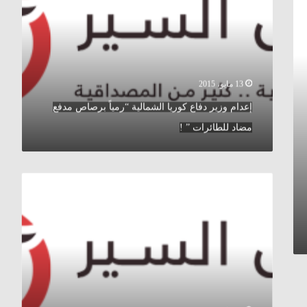
الشمالية
“رمياً
برصاص
مدفع
مضاد
للطائرات
13 مايو، 2015
”
إعدام وزير دفاع كوريا الشمالية “رمياً برصاص مدفع
!
مضاد للطائرات ” !
نداء
للبيت
الأبيض
للإدلاء
بمعلومات
عن
صحافي
أمريكي
بعد