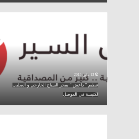
تنظيم
”
داعش
”
يفجر
السياج
الخارجي
و
الصليب
لكنيسة
13 مايو، 2015
في
تنظيم ” داعش ” يفجر السياج الخارجي و الصليب
الموصل
لكنيسة في الموصل
أوباما
لصحيفة
”
الشرق